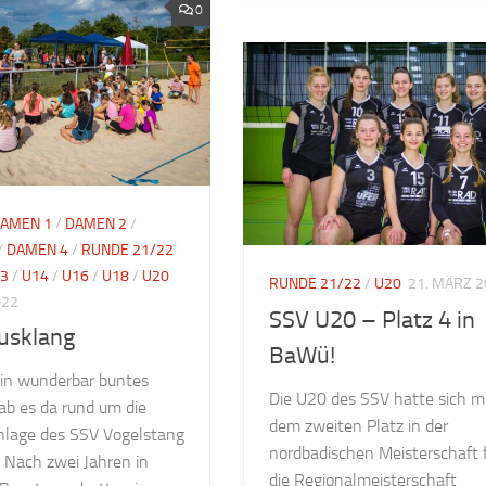
0
AMEN 1
/
DAMEN 2
/
/
DAMEN 4
/
RUNDE 21/22
3
/
U14
/
U16
/
U18
/
U20
RUNDE 21/22
/
U20
21. MÄRZ 
022
SSV U20 – Platz 4 in
usklang
BaWü!
ein wunderbar buntes
Die U20 des SSV hatte sich m
ab es da rund um die
dem zweiten Platz in der
lage des SSV Vogelstang
nordbadischen Meisterschaft 
 Nach zwei Jahren in
die Regionalmeisterschaft