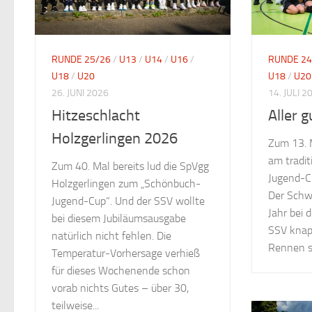
RUNDE 25/26
/
U13
/
U14
/
U16
/
RUNDE 24
U18
/
U20
U18
/
U20
26. JUNI 2026
14. JULI 2
Hitzeschlacht
Aller 
Holzgerlingen 2026
Zum 13. 
am tradi
Zum 40. Mal bereits lud die SpVgg
Jugend-Cu
Holzgerlingen zum „Schönbuch-
Der Schw
Jugend-Cup“. Und der SSV wollte
Jahr bei 
bei diesem Jubiläumsausgabe
SSV knap
natürlich nicht fehlen. Die
Rennen sc
Temperatur-Vorhersage verhieß
für dieses Wochenende schon
vorab nichts Gutes – über 30,
teilweise...