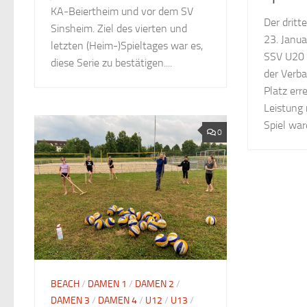
KA-Beiertheim und vor dem SV
Der dritt
Sinsheim. Ziel des vierten und
23. Janua
letzten (Heim-)Spieltages war es,
SSV U20 
diese Serie zu bestätigen....
der Verb
Platz err
Leistung 
Spiel wa
0
BEACH
/
DAMEN 1
/
DAMEN 2
/
DAMEN 3
/
DAMEN 4
/
U12
/
U13
/