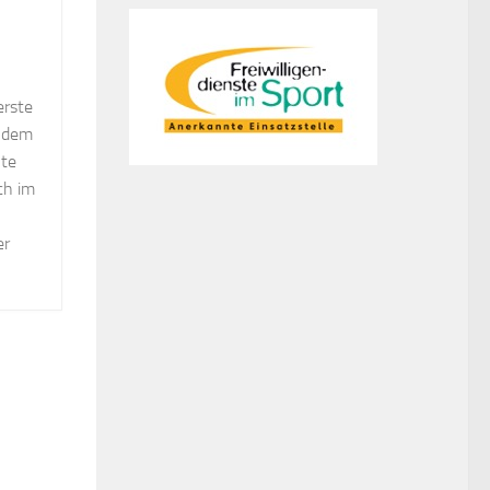
erste
f dem
nte
ch im
er