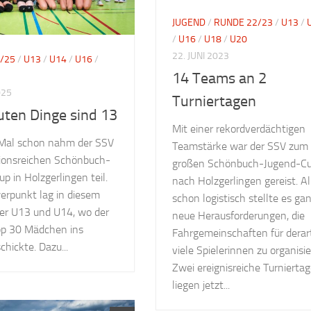
JUGEND
/
RUNDE 22/23
/
U13
/
/
U16
/
U18
/
U20
22. JUNI 2023
/25
/
U13
/
U14
/
U16
/
14 Teams an 2
025
Turniertagen
guten Dinge sind 13
Mit einer rekordverdächtigen
Mal schon nahm der SSV
Teamstärke war der SSV zum
tionsreichen Schönbuch-
großen Schönbuch-Jugend-C
p in Holzgerlingen teil.
nach Holzgerlingen gereist. Al
erpunkt lag in diesem
schon logistisch stellte es ga
der U13 und U14, wo der
neue Herausforderungen, die
p 30 Mädchen ins
Fahrgemeinschaften für derar
hickte. Dazu...
viele Spielerinnen zu organisie
Zwei ereignisreiche Turnierta
liegen jetzt...