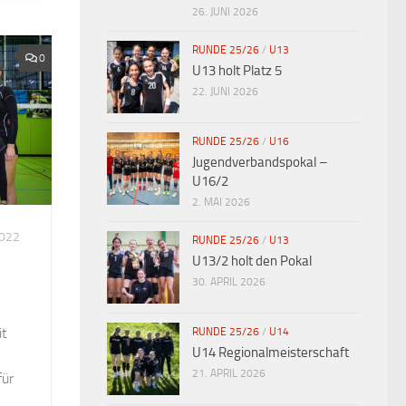
26. JUNI 2026
RUNDE 25/26
/
U13
0
U13 holt Platz 5
22. JUNI 2026
RUNDE 25/26
/
U16
Jugendverbandspokal –
U16/2
2. MAI 2026
2022
RUNDE 25/26
/
U13
U13/2 holt den Pokal
30. APRIL 2026
it
RUNDE 25/26
/
U14
U14 Regionalmeisterschaft
21. APRIL 2026
für