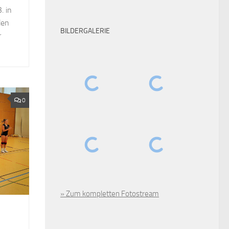
. in
den
BILDERGALERIE
r
0
» Zum kompletten Fotostream