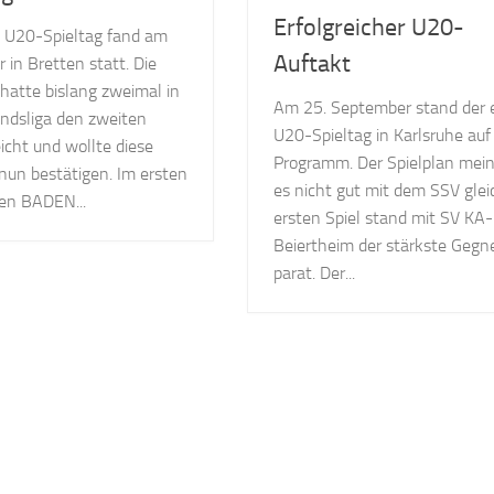
Erfolgreicher U20-
e U20-Spieltag fand am
Auftakt
r in Bretten statt. Die
hatte bislang zweimal in
Am 25. September stand der 
andsliga den zweiten
U20-Spieltag in Karlsruhe au
eicht und wollte diese
Programm. Der Spielplan mei
nun bestätigen. Im ersten
es nicht gut mit dem SSV glei
ren BADEN...
ersten Spiel stand mit SV KA-
Beiertheim der stärkste Gegn
parat. Der...