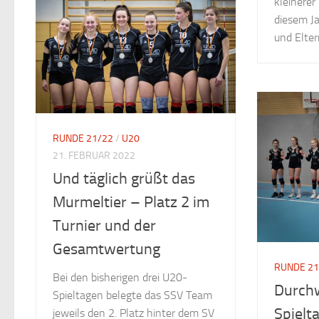
kleinerer
diesem Ja
und Elter
RUNDE 21/22
/
U20
21. FEBRUAR 2022
Und täglich grüßt das
Murmeltier – Platz 2 im
Turnier und der
Gesamtwertung
RUNDE 21
Bei den bisherigen drei U20-
Durch
Spieltagen belegte das SSV Team
Spielt
jeweils den 2. Platz hinter dem SV