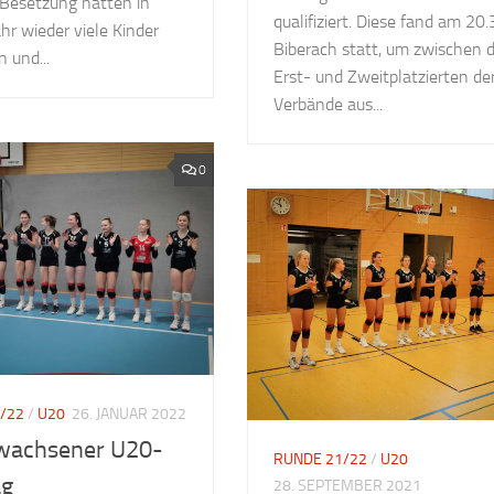
 Besetzung hatten in
qualifiziert. Diese fand am 20.3
hr wieder viele Kinder
Biberach statt, um zwischen 
n und...
Erst- und Zweitplatzierten de
Verbände aus...
0
/22
/
U20
26. JANUAR 2022
wachsener U20-
RUNDE 21/22
/
U20
ag
28. SEPTEMBER 2021