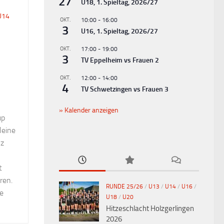
27
U18, 1. Spieltag, 2026/27
U14
OKT.
10:00
-
16:00
3
U16, 1. Spieltag, 2026/27
OKT.
17:00
-
19:00
3
TV Eppelheim vs Frauen 2
OKT.
12:00
-
14:00
4
TV Schwetzingen vs Frauen 3
Kalender anzeigen
up
leine
nz
t
ren.
RUNDE 25/26
/
U13
/
U14
/
U16
/
ge
U18
/
U20
Hitzeschlacht Holzgerlingen
2026