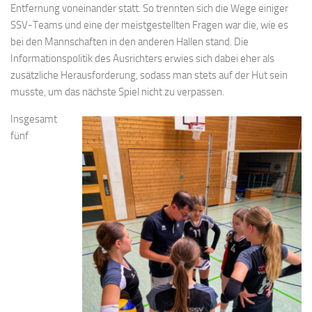
Entfernung voneinander statt. So trennten sich die Wege einiger
SSV-Teams und eine der meistgestellten Fragen war die, wie es
bei den Mannschaften in den anderen Hallen stand. Die
Informationspolitik des Ausrichters erwies sich dabei eher als
zusätzliche Herausforderung, sodass man stets auf der Hut sein
musste, um das nächste Spiel nicht zu verpassen.
Insgesamt
fünf