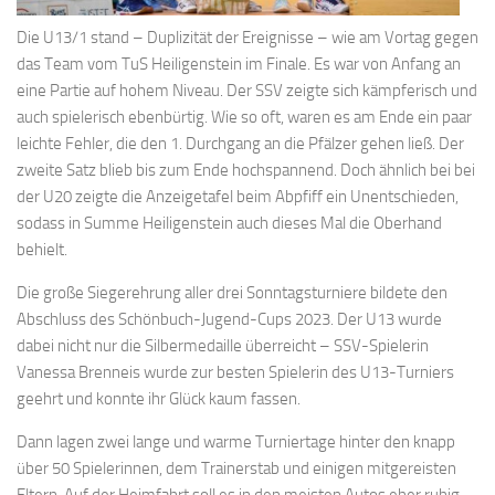
Die U13/1 stand – Duplizität der Ereignisse – wie am Vortag gegen
das Team vom TuS Heiligenstein im Finale. Es war von Anfang an
eine Partie auf hohem Niveau. Der SSV zeigte sich kämpferisch und
auch spielerisch ebenbürtig. Wie so oft, waren es am Ende ein paar
leichte Fehler, die den 1. Durchgang an die Pfälzer gehen ließ. Der
zweite Satz blieb bis zum Ende hochspannend. Doch ähnlich bei bei
der U20 zeigte die Anzeigetafel beim Abpfiff ein Unentschieden,
sodass in Summe Heiligenstein auch dieses Mal die Oberhand
behielt.
Die große Siegerehrung aller drei Sonntagsturniere bildete den
Abschluss des Schönbuch-Jugend-Cups 2023. Der U13 wurde
dabei nicht nur die Silbermedaille überreicht – SSV-Spielerin
Vanessa Brenneis wurde zur besten Spielerin des U13-Turniers
geehrt und konnte ihr Glück kaum fassen.
Dann lagen zwei lange und warme Turniertage hinter den knapp
über 50 Spielerinnen, dem Trainerstab und einigen mitgereisten