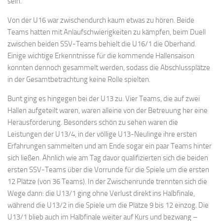
sein.
Von der U16 war zwischendurch kaum etwas zu hören. Beide
Teams hatten mit Anlaufschwierigkeiten zu kämpfen, beim Duell
zwischen beiden SSV-Teams behielt die U16/1 die Oberhand.
Einige wichtige Erkenntnisse für die kommende Hallensaison
konnten dennoch gesammelt werden, sodass die Abschlussplätze
in der Gesamtbetrachtung keine Rolle spielten.
Bunt ging es hingegen bei der U13 zu. Vier Teams, die auf zwei
Hallen aufgeteilt waren, waren alleine von der Betreuung her eine
Herausforderung. Besonders schön zu sehen waren die
Leistungen der U13/4, in der völlige U13-Neulinge ihre ersten
Erfahrungen sammelten und am Ende sogar ein paar Teams hinter
sich ließen. Ähnlich wie am Tag davor qualifizierten sich die beiden
ersten SSV-Teams über die Vorrunde für die Spiele um die ersten
12 Plätze (von 36 Teams). In der Zwischenrunde trennten sich die
Wege dann: die U13/1 ging ohne Verlust direkt ins Halbfinale,
während die U13/2 in die Spiele um die Plätze 9 bis 12 einzog. Die
U13/1 blieb auch im Halbfinale weiter auf Kurs und bezwang –