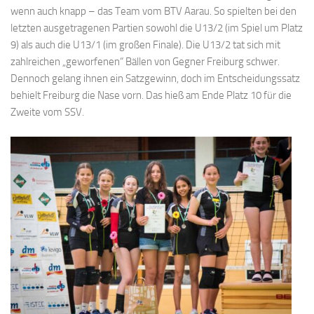
wenn auch knapp – das Team vom BTV Aarau. So spielten bei den
letzten ausgetragenen Partien sowohl die U13/2 (im Spiel um Platz
9) als auch die U13/1 (im großen Finale). Die U13/2 tat sich mit
zahlreichen „geworfenen“ Bällen von Gegner Freiburg schwer.
Dennoch gelang ihnen ein Satzgewinn, doch im Entscheidungssatz
behielt Freiburg die Nase vorn. Das hieß am Ende Platz 10 für die
Zweite vom SSV.