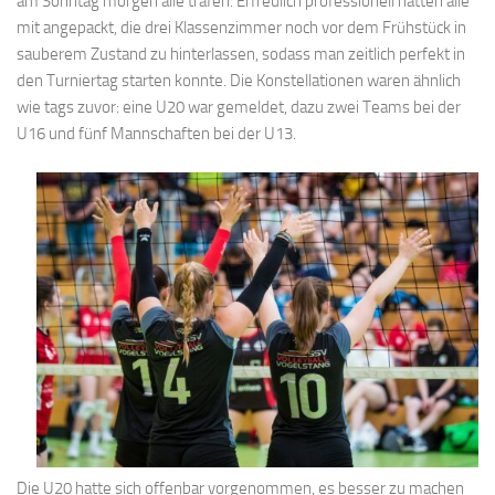
am Sonntag morgen alle trafen. Erfreulich professionell hatten alle
mit angepackt, die drei Klassenzimmer noch vor dem Frühstück in
sauberem Zustand zu hinterlassen, sodass man zeitlich perfekt in
den Turniertag starten konnte. Die Konstellationen waren ähnlich
wie tags zuvor: eine U20 war gemeldet, dazu zwei Teams bei der
U16 und fünf Mannschaften bei der U13.
Die U20 hatte sich offenbar vorgenommen, es besser zu machen