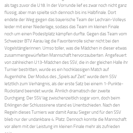
als tags zuvor die U18. In der Vorrunde lief es zwar noch nicht ganz
flüssig, aber man spielte sich dennoch bis ins Halbfinale. Dort
endete der Weg gegen das bayerische Team der Lechrain-Volleys
leider mit einer Niederlage, sodass das Team im kleinen Finale
noch um einen Podestplatz kämpfen durfte. Gegen das Team vom
Schweizer BTV Aarau lag die Favoritenrolle sicher nicht bei den
Vogelstänglerinnen. Umso toller, was die Mädchen in dieser etwas
zusammengewürfelten Mannschaft hervorzauberten. Angefeuert
von zahlreichen U13-Mädchen des SSV, die in der gleichen Halle ihr
Turnier bestritten, wurde es ein hochklassigen Match auf
Augenhöhe. Der Modus des „Spiels auf Zeit“ wurde dem SSV
letztlich zum Verhängnis, als der erste Satz bei einem 1-Punkte-
Rückstand beendet wurde. Ähnlich dramatisch der zweite
Durchgang. Der SSV lag zwischenzeitlich sogar vorn, doch beim
Erklingen der Schlusssirene stand es Unentschieden. Nach den
Regeln dieses Turniers war damit Aarau Sieger und für den SSV
blieb nur der undankbare 4. Platz. Dennoch konnte die Mannschaft
vor allem mit der Leistung im kleinen Finale mehr als zufrieden