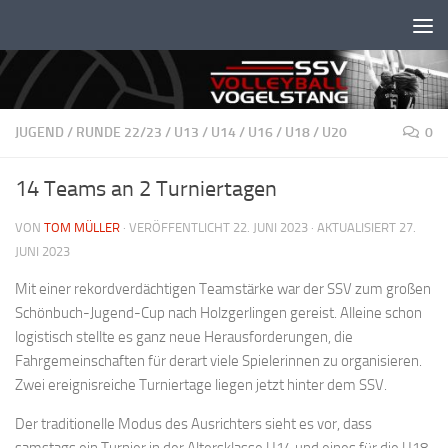
Unter dem Inhalt
JUGEND
/
RUNDE 22/23
/
U13
/
U14
/
U16
/
U18
/
U20
0
14 Teams an 2 Turniertagen
VON
TOM MÜLLER
· VERÖFFENTLICHT
22. JUNI 2023
· AKTUALISIERT
27.
JUNI 2023
Mit einer rekordverdächtigen Teamstärke war der SSV zum großen
Schönbuch-Jugend-Cup nach Holzgerlingen gereist. Alleine schon
logistisch stellte es ganz neue Herausforderungen, die
Fahrgemeinschaften für derart viele Spielerinnen zu organisieren.
Zwei ereignisreiche Turniertage liegen jetzt hinter dem SSV.
Der traditionelle Modus des Ausrichters sieht es vor, dass
samstags ein Turnier in der Altersklasse U14 und eines für die U18