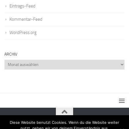
Eintrags-Feed
Kommentar-Feed
WordPress.org
ARCHIV
Archiv
Diese Website benutzt Cookies. Wenn du die Website weiter
Powered by
- Entworfen mit dem
Zu Hueman Pro wechseln
nutzt, gehen wir von deinem Einverständnis aus.