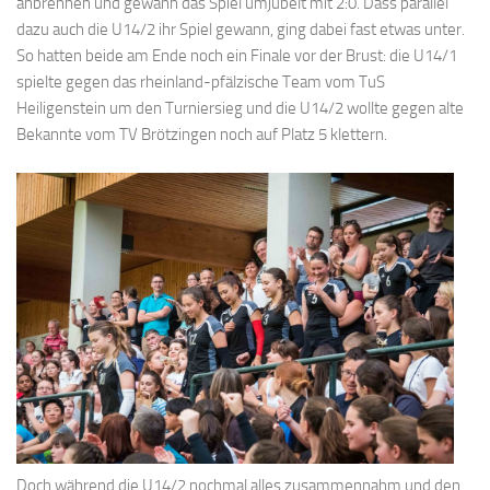
anbrennen und gewann das Spiel umjubelt mit 2:0. Dass parallel
dazu auch die U14/2 ihr Spiel gewann, ging dabei fast etwas unter.
So hatten beide am Ende noch ein Finale vor der Brust: die U14/1
spielte gegen das rheinland-pfälzische Team vom TuS
Heiligenstein um den Turniersieg und die U14/2 wollte gegen alte
Bekannte vom TV Brötzingen noch auf Platz 5 klettern.
Doch während die U14/2 nochmal alles zusammennahm und den