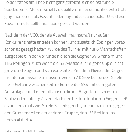
Leider hat es am Ende nicht ganz gereicht, sich selbst für die
Süddeutsche Meisterschaft zu qualifizieren, aber nichts desto trotz
ging man somit als Favorit in den Jugendverbandspokal. Und dieser
Favoritenrolle sollte man auch gerecht werden.
Nachdem der VCO, der als Auswahlmannschaft nur außer
Konkurrenz hätte antreten können, und zusätzlich Eppingen vorab
schon abgesagt hatten, wurde das Turnier mit nur 6 Mannschaften
ausgespielt. In der Vorrunde hießen die Gegner SV Sinsheim und
TBG Reilingen. Auch wenn die SSV-Mädels ihr eigenes Spiel nicht
ganz durchzogen und sich von Zeit zu Zeit dem Niveau der Gegner
meinten anpassen zu müssen, war ein 2:0 Sieg bei beiden Spielen
nie in Gefahr. Zwischenzeitlich konnte der SSV mit sehr guten
Aufschlägen und ebenfalls ansehnlichen Angriffen – sei es im
Schlag oder Lob – glänzen. Nach den beiden deutlichen Siegen hieß
es nun erstmal zwei Spiele Schiedsgericht, bevor man dann gegen
den Gruppenersten der anderen Gruppe, den TV Bretten, ins
Endspiel durfte.
Jetzt war die Motivation