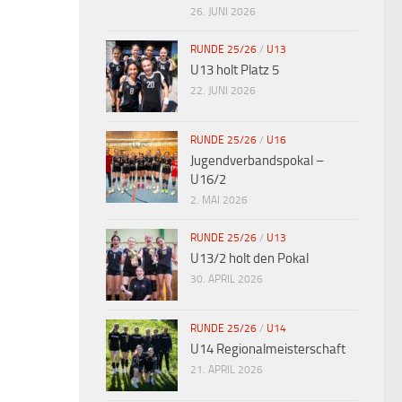
26. JUNI 2026
RUNDE 25/26
/
U13
U13 holt Platz 5
22. JUNI 2026
RUNDE 25/26
/
U16
Jugendverbandspokal –
U16/2
2. MAI 2026
RUNDE 25/26
/
U13
U13/2 holt den Pokal
30. APRIL 2026
RUNDE 25/26
/
U14
U14 Regionalmeisterschaft
21. APRIL 2026