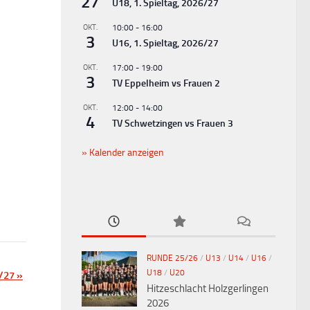
27
U18, 1. Spieltag, 2026/27
OKT.
10:00
-
16:00
3
U16, 1. Spieltag, 2026/27
OKT.
17:00
-
19:00
3
TV Eppelheim vs Frauen 2
OKT.
12:00
-
14:00
4
TV Schwetzingen vs Frauen 3
Kalender anzeigen
RUNDE 25/26
/
U13
/
U14
/
U16
/
U18
/
U20
6/27
»
Hitzeschlacht Holzgerlingen
2026