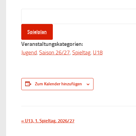
Spielplan
Veranstaltungskategorien:
Jugend
,
Saison 26/27
,
Spieltag
,
U18
Zum Kalender hinzufügen
V
«
U13, 1. Spieltag, 2026/27
e