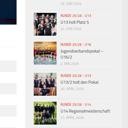
26. JUNI 2026
RUNDE 25/26
/
U13
U13 holt Platz 5
22. JUNI 2026
RUNDE 25/26
/
U16
Jugendverbandspokal –
U16/2
2. MAI 2026
RUNDE 25/26
/
U13
U13/2 holt den Pokal
30. APRIL 2026
RUNDE 25/26
/
U14
U14 Regionalmeisterschaft
21. APRIL 2026