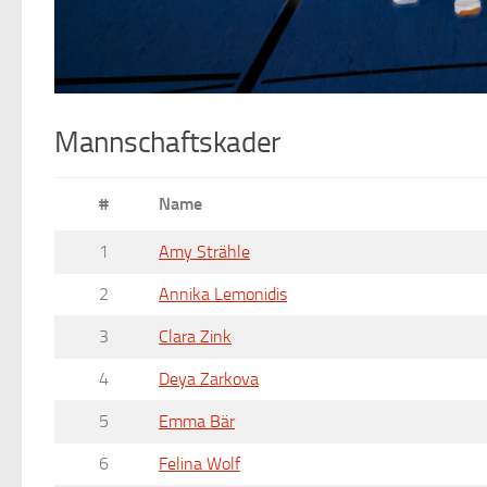
Mannschaftskader
#
Name
1
Amy Strähle
2
Annika Lemonidis
3
Clara Zink
4
Deya Zarkova
5
Emma Bär
6
Felina Wolf