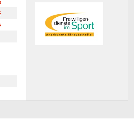
6
6
6