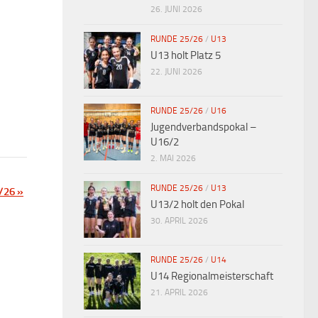
26. JUNI 2026
RUNDE 25/26
/
U13
U13 holt Platz 5
22. JUNI 2026
RUNDE 25/26
/
U16
Jugendverbandspokal –
U16/2
2. MAI 2026
RUNDE 25/26
/
U13
5/26
»
U13/2 holt den Pokal
30. APRIL 2026
RUNDE 25/26
/
U14
U14 Regionalmeisterschaft
21. APRIL 2026