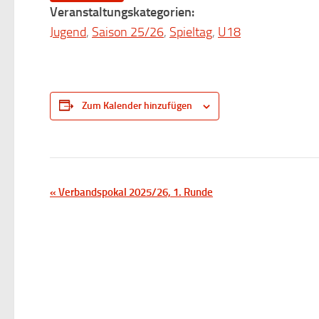
Veranstaltungskategorien:
Jugend
,
Saison 25/26
,
Spieltag
,
U18
Zum Kalender hinzufügen
V
«
Verbandspokal 2025/26, 1. Runde
e
r
a
n