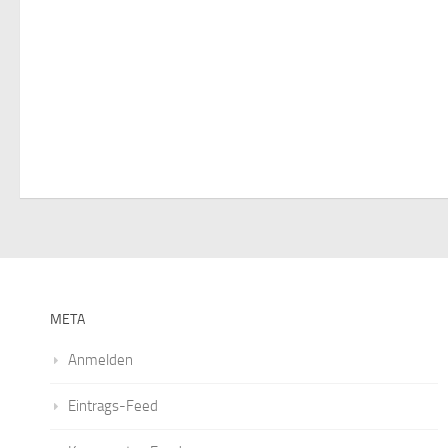
v
i
g
a
t
i
o
n
META
Anmelden
Eintrags-Feed