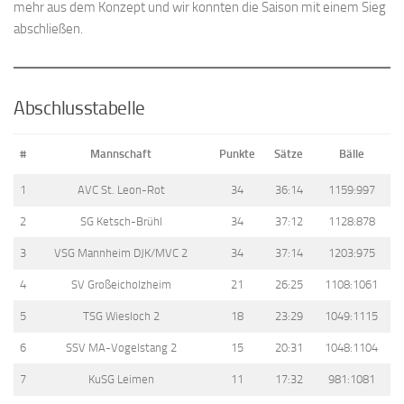
mehr aus dem Konzept und wir konnten die Saison mit einem Sieg
abschließen.
Abschlusstabelle
#
Mannschaft
Punkte
Sätze
Bälle
1
AVC St. Leon-Rot
34
36:14
1159:997
2
SG Ketsch-Brühl
34
37:12
1128:878
3
VSG Mannheim DJK/MVC 2
34
37:14
1203:975
4
SV Großeicholzheim
21
26:25
1108:1061
5
TSG Wiesloch 2
18
23:29
1049:1115
6
SSV MA-Vogelstang 2
15
20:31
1048:1104
7
KuSG Leimen
11
17:32
981:1081