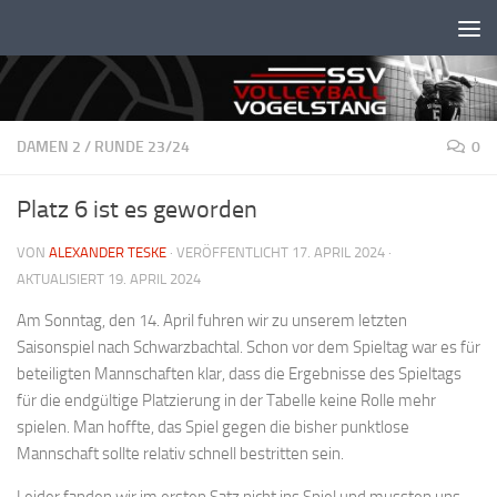
Unter dem Inhalt
DAMEN 2
/
RUNDE 23/24
0
Platz 6 ist es geworden
VON
ALEXANDER TESKE
· VERÖFFENTLICHT
17. APRIL 2024
·
AKTUALISIERT
19. APRIL 2024
Am Sonntag, den 14. April fuhren wir zu unserem letzten
Saisonspiel nach Schwarzbachtal. Schon vor dem Spieltag war es für
beteiligten Mannschaften klar, dass die Ergebnisse des Spieltags
für die endgültige Platzierung in der Tabelle keine Rolle mehr
spielen. Man hoffte, das Spiel gegen die bisher punktlose
Mannschaft sollte relativ schnell bestritten sein.
Leider fanden wir im ersten Satz nicht ins Spiel und mussten uns