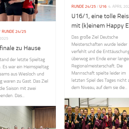
RUNDE 24/25
/
U16
4. APRIL 20
U16/1, eine tolle Rei
mit (k)einem Happy 
/
RUNDE 24/25
Das große Ziel Deutsche
 2025
Meisterschaften wurde leider
finale zu Hause
verfehlt und die Enttäuschun
überwog am Ende einer lange
tand der letzte Spieltag
Regionalmeisterschaft. Die
. Es war ein Heimspieltag
Mannschaft spielte leider im
Teams aus Wiesloch und
letzten Spiel des Tages nicht 
g waren zu Gast. Das Ziel
dem Niveau, auf dem sie die...
 die Saison mit zwei
enden. Das...