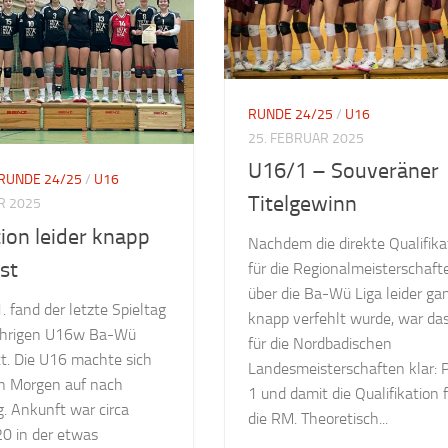
RUNDE 24/25
/
U16
25. FEBRUAR 2025
U16/1 – Souveräner
RUNDE 24/25
/
U16
Titelgewinn
R 2025
ion leider knapp
Nachdem die direkte Qualifika
st
für die Regionalmeisterschaft
über die Ba-Wü Liga leider ga
 fand der letzte Spieltag
knapp verfehlt wurde, war das
jährigen U16w Ba-Wü
für die Nordbadischen
tt. Die U16 machte sich
Landesmeisterschaften klar: P
n Morgen auf nach
1 und damit die Qualifikation 
. Ankunft war circa
die RM. Theoretisch...
20 in der etwas