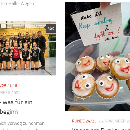
lten Halle. Wegen
0
/25
/
U16
EMBER 2024
was für ein
beginn
RUNDE 24/25
25. NOVEMBER 2
eich vorweg zu nehmen,