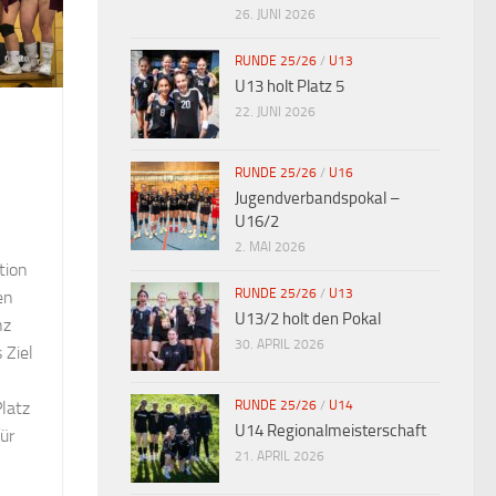
26. JUNI 2026
RUNDE 25/26
/
U13
U13 holt Platz 5
22. JUNI 2026
RUNDE 25/26
/
U16
Jugendverbandspokal –
U16/2
2. MAI 2026
tion
RUNDE 25/26
/
U13
en
U13/2 holt den Pokal
nz
30. APRIL 2026
 Ziel
RUNDE 25/26
/
U14
latz
U14 Regionalmeisterschaft
für
21. APRIL 2026