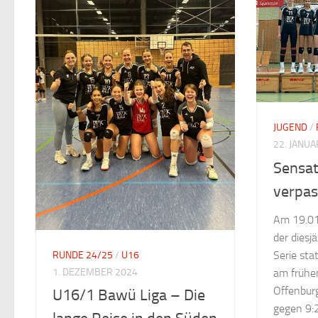
JUGEND
/
22. JANUA
Sensat
verpas
Am 19.01.
der dies
Serie sta
RUNDE 24/25
/
U16
am frühe
1. DEZEMBER 2024
Offenburg
U16/1 Bawü Liga – Die
gegen 9: