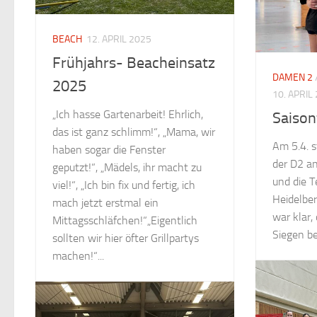
BEACH
12. APRIL 2025
Frühjahrs- Beacheinsatz
DAMEN 2
2025
10. APRIL
„Ich hasse Gartenarbeit! Ehrlich,
Saison
das ist ganz schlimm!“, „Mama, wir
Am 5.4. s
haben sogar die Fenster
der D2 an
geputzt!“, „Mädels, ihr macht zu
und die 
viel!“, „Ich bin fix und fertig, ich
Heidelber
mach jetzt erstmal ein
war klar,
Mittagsschläfchen!“„Eigentlich
Siegen be
sollten wir hier öfter Grillpartys
machen!“...