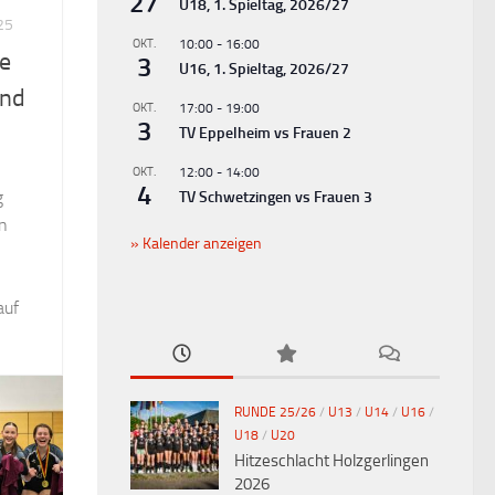
27
U18, 1. Spieltag, 2026/27
25
OKT.
10:00
-
16:00
se
3
U16, 1. Spieltag, 2026/27
End
OKT.
17:00
-
19:00
3
TV Eppelheim vs Frauen 2
OKT.
12:00
-
14:00
4
g
TV Schwetzingen vs Frauen 3
n
Kalender anzeigen
auf
RUNDE 25/26
/
U13
/
U14
/
U16
/
U18
/
U20
Hitzeschlacht Holzgerlingen
2026