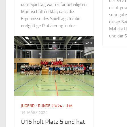
der SSV h
dem Spieltag war es für beteiligten
nicht gew
Mannschaften klar, dass die
sehr gute
Ergebnisse des Spieltags für die
dieser Sa
endgültige Platzierung in der...
Mal die 
und der S
0
JUGEND
/
RUNDE 23/24
/
U16
19. MÄRZ 2024
U16 holt Platz 5 und hat