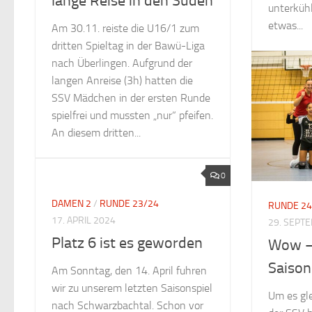
lange Reise in den Süden
unterküh
etwas...
Am 30.11. reiste die U16/1 zum
dritten Spieltag in der Bawü-Liga
nach Überlingen. Aufgrund der
langen Anreise (3h) hatten die
SSV Mädchen in der ersten Runde
spielfrei und mussten „nur“ pfeifen.
An diesem dritten...
0
DAMEN 2
/
RUNDE 23/24
RUNDE 24
17. APRIL 2024
29. SEPT
Platz 6 ist es geworden
Wow – 
Saison
Am Sonntag, den 14. April fuhren
wir zu unserem letzten Saisonspiel
Um es gl
nach Schwarzbachtal. Schon vor