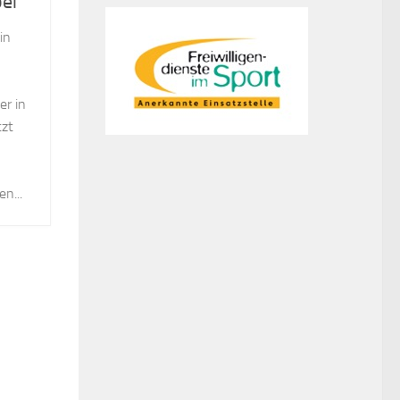
ei
in
er in
tzt
n...