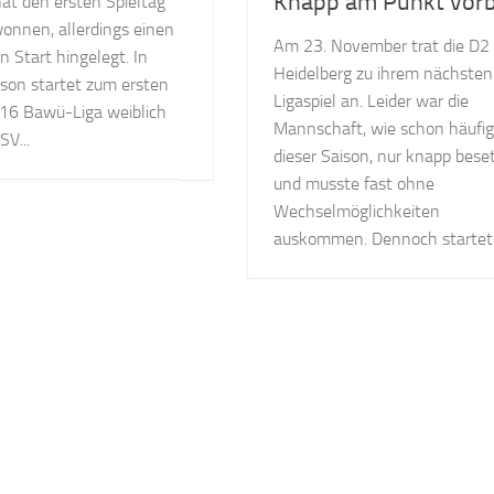
Knapp am Punkt vorb
at den ersten Spieltag
onnen, allerdings einen
Am 23. November trat die D2 
n Start hingelegt. In
Heidelberg zu ihrem nächsten
ison startet zum ersten
Ligaspiel an. Leider war die
U16 Bawü-Liga weiblich
Mannschaft, wie schon häufig
SV...
dieser Saison, nur knapp bese
und musste fast ohne
Wechselmöglichkeiten
auskommen. Dennoch startete