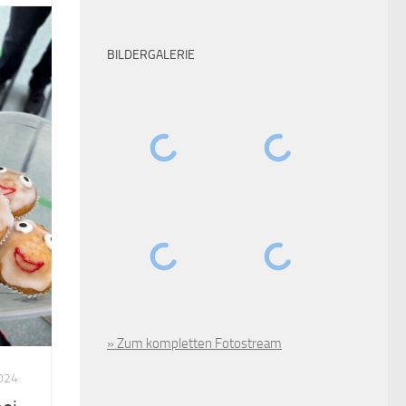
BILDERGALERIE
» Zum kompletten Fotostream
024