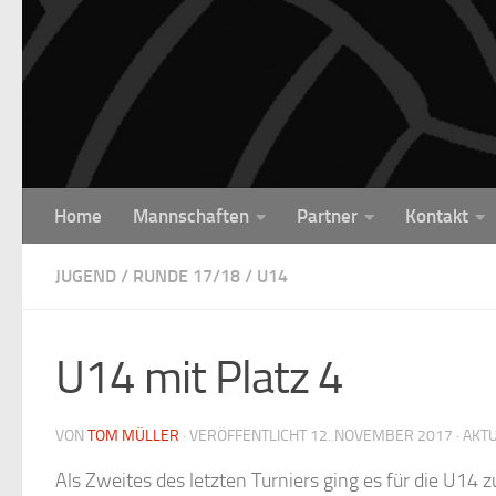
Unter dem Inhalt
Home
Mannschaften
Partner
Kontakt
JUGEND
/
RUNDE 17/18
/
U14
U14 mit Platz 4
VON
TOM MÜLLER
· VERÖFFENTLICHT
12. NOVEMBER 2017
· AKT
Als Zweites des letzten Turniers ging es für die U14 