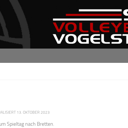
UALISIERT
13. OKTOBER 2023
zum Spieltag nach Bretten.