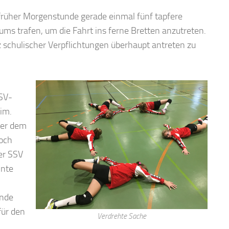
 früher Morgenstunde gerade einmal fünf tapfere
 trafen, um die Fahrt ins ferne Bretten anzutreten.
z schulischer Verpflichtungen überhaupt antreten zu
SSV-
im.
her dem
och
er SSV
nnte
Ende
für den
Verdrehte Sache