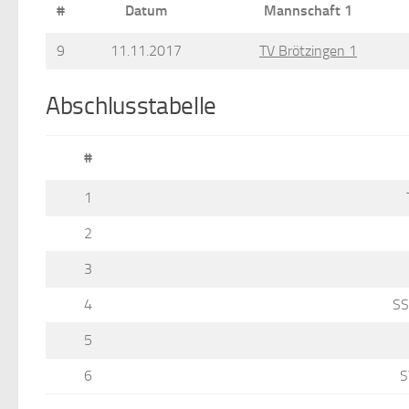
#
Datum
Mannschaft 1
9
11.11.2017
TV Brötzingen 1
Abschlusstabelle
#
1
2
3
4
SS
5
6
S