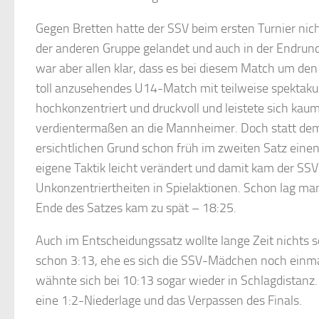
Gegen Bretten hatte der SSV beim ersten Turnier nich
der anderen Gruppe gelandet und auch in der Endrund
war aber allen klar, dass es bei diesem Match um den 
toll anzusehendes U14-Match mit teilweise spektakul
hochkonzentriert und druckvoll und leistete sich kau
verdientermaßen an die Mannheimer. Doch statt dem 
ersichtlichen Grund schon früh im zweiten Satz einen
eigene Taktik leicht verändert und damit kam der SS
Unkonzentriertheiten in Spielaktionen. Schon lag man
Ende des Satzes kam zu spät – 18:25.
Auch im Entscheidungssatz wollte lange Zeit nichts 
schon 3:13, ehe es sich die SSV-Mädchen noch einma
wähnte sich bei 10:13 sogar wieder in Schlagdistanz. 
eine 1:2-Niederlage und das Verpassen des Finals.