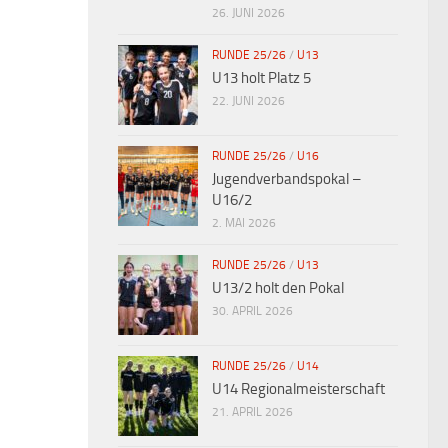
26. JUNI 2026
RUNDE 25/26
/
U13
U13 holt Platz 5
22. JUNI 2026
RUNDE 25/26
/
U16
Jugendverbandspokal –
U16/2
2. MAI 2026
RUNDE 25/26
/
U13
U13/2 holt den Pokal
30. APRIL 2026
RUNDE 25/26
/
U14
U14 Regionalmeisterschaft
21. APRIL 2026