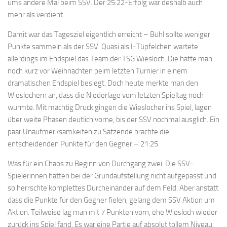
ums andere Mal beim SSV. Der 25:22-Erfolg war deshalb auch
mehr als verdient.
Damit war das Tagesziel eigentlich erreicht – Bühl sollte weniger
Punkte sammeln als der SSV. Quasi als I-Tüpfelchen wartete
allerdings im Endspiel das Team der TSG Wiesloch. Die hatte man
noch kurz vor Weihnachten beim letzten Turnier in einem
dramatischen Endspiel besiegt. Doch heute merkte man den
Wieslochern an, dass die Niederlage vom letzten Spieltag noch
wurmte. Mit mächtig Druck gingen die Wieslocher ins Spiel, lagen
über weite Phasen deutlich vorne, bis der SSV nochmal ausglich. Ein
paar Unaufmerksamkeiten zu Satzende brachte die
entscheidenden Punkte für den Gegner – 21:25.
Was für ein Chaos zu Beginn von Durchgang zwei. Die SSV-
Spielerinnen hatten bei der Grundaufstellung nicht aufgepasst und
so herrschte komplettes Durcheinander auf dem Feld. Aber anstatt
dass die Punkte für den Gegner fielen, gelang dem SSV Aktion um
Aktion. Teilweise lag man mit 7 Punkten vorn, ehe Wiesloch wieder
zurück ins Spiel fand. Es war eine Partie auf absolut tollem Niveau,