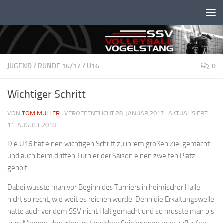
Unter dem Inhalt
JUGEND
/
RUNDE 16/17
/
U16
0
Wichtiger Schritt
VON
TOM MÜLLER
· VERÖFFENTLICHT
28. JANUAR 2017
· AKTUALISIERT
11. AUGUST 2018
Die U16 hat einen wichtigen Schritt zu ihrem großen Ziel gemacht
und auch beim dritten Turnier der Saison einen zweiten Platz
geholt.
Dabei wusste man vor Beginn des Turniers in heimischer Halle
nicht so recht, wie weit es reichen würde. Denn die Erkältungswelle
hatte auch vor dem SSV nicht Halt gemacht und so musste man bis
zum Morgen abwarten, mit welchen Spielerinnen man auflaufen