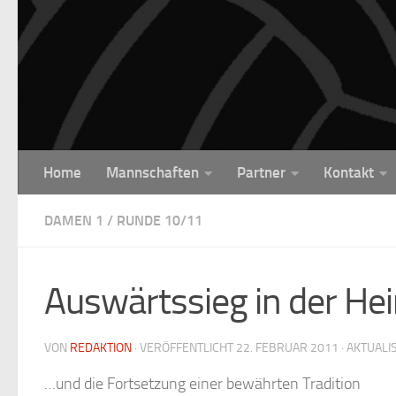
Unter dem Inhalt
Home
Mannschaften
Partner
Kontakt
DAMEN 1
/
RUNDE 10/11
Auswärtssieg in der He
VON
REDAKTION
· VERÖFFENTLICHT
22. FEBRUAR 2011
· AKTUALI
…und die Fortsetzung einer bewährten Tradition