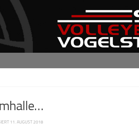
imhalle…
SIERT
11. AUGUST 2018