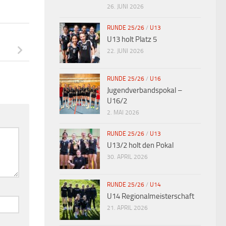
26. JUNI 2026
RUNDE 25/26
/
U13
U13 holt Platz 5
22. JUNI 2026
RUNDE 25/26
/
U16
Jugendverbandspokal –
U16/2
2. MAI 2026
RUNDE 25/26
/
U13
U13/2 holt den Pokal
30. APRIL 2026
RUNDE 25/26
/
U14
U14 Regionalmeisterschaft
21. APRIL 2026