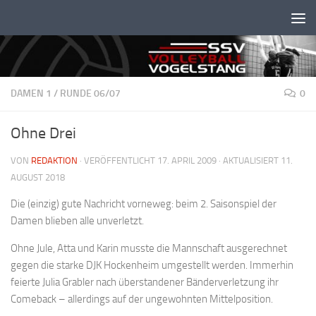
Unter dem Inhalt
DAMEN 1
/
RUNDE 06/07
0
Ohne Drei
VON
REDAKTION
· VERÖFFENTLICHT
17. APRIL 2009
· AKTUALISIERT
11.
AUGUST 2018
Die (einzig) gute Nachricht vorneweg: beim 2. Saisonspiel der
Damen blieben alle unverletzt.
Ohne Jule, Atta und Karin musste die Mannschaft ausgerechnet
gegen die starke DJK Hockenheim umgestellt werden. Immerhin
feierte Julia Grabler nach überstandener Bänderverletzung ihr
Comeback – allerdings auf der ungewohnten Mittelposition.