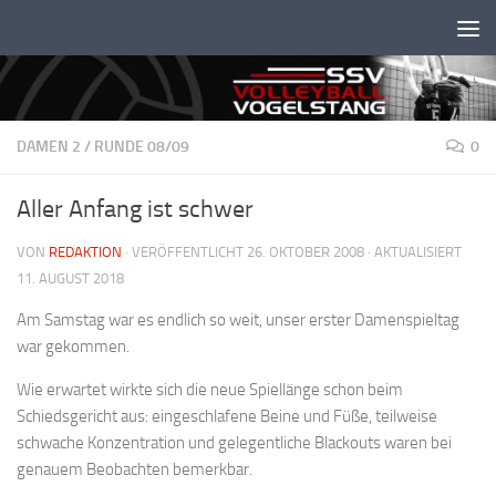
Unter dem Inhalt
DAMEN 2
/
RUNDE 08/09
0
Aller Anfang ist schwer
VON
REDAKTION
· VERÖFFENTLICHT
26. OKTOBER 2008
· AKTUALISIERT
11. AUGUST 2018
Am Samstag war es endlich so weit, unser erster Damenspieltag
war gekommen.
Wie erwartet wirkte sich die neue Spiellänge schon beim
Schiedsgericht aus: eingeschlafene Beine und Füße, teilweise
schwache Konzentration und gelegentliche Blackouts waren bei
genauem Beobachten bemerkbar.