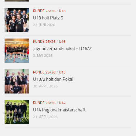
RUNDE 25/26
/
U13
U13 holt Platz 5
22. JUNI 2026
RUNDE 25/26
/
U16
Jugendverbandspokal – U16/2
2. MAI 2026
RUNDE 25/26
/
U13
U13/2 holt den Pokal
30. APRIL 2026
RUNDE 25/26
/
U14
U14 Regionalmeisterschaft
21. APRIL 2026