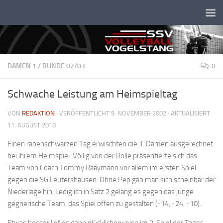
Unter dem Inhalt
DAMEN 1
/
RUNDE 02/03
0
Schwache Leistung am Heimspieltag
VON
REDAKTION
· VERÖFFENTLICHT
9. NOVEMBER 2002
· AKTUALISIERT
11. AUGUST 2018
Einen rabenschwarzen Tag erwischten die 1. Damen ausgerechnet
bei ihrem Heimspiel. Völlig von der Rolle präsentierte sich das
Team von Coach Tommy Raaymann vor allem im ersten Spiel
gegen die SG Leutershausen. Ohne Pep gab man sich scheinbar der
Niederlage hin. Lediglich in Satz 2 gelang es gegen das junge
gegnerische Team, das Spiel offen zu gestalten (-14, -24, -10).
Etwas besser lief es dann glücklicherweise im 2. Spiel der Tages.