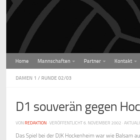
Unter dem Inhalt
Home
Mannschaften
Partner
Kontakt
DAMEN 1
/
RUNDE 02/03
D1 souverän gegen Ho
VON
REDAKTION
· VERÖFFENTLICHT
6. NOVEMBER 2002
· AKTUAL
Das Spiel bei der DJK Hockenheim war wie Balsam auf