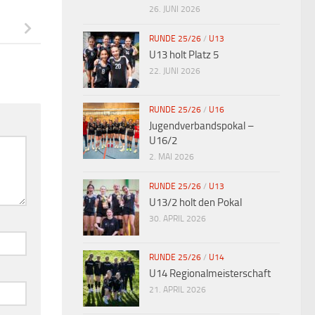
26. JUNI 2026
RUNDE 25/26
/
U13
U13 holt Platz 5
22. JUNI 2026
RUNDE 25/26
/
U16
Jugendverbandspokal –
U16/2
2. MAI 2026
RUNDE 25/26
/
U13
U13/2 holt den Pokal
30. APRIL 2026
RUNDE 25/26
/
U14
U14 Regionalmeisterschaft
21. APRIL 2026