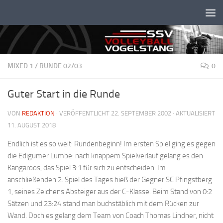
Unter dem Inhalt
MIXED 1
/
RUNDE 02/03
0
Guter Start in die Runde
VON
REDAKTION
· VERÖFFENTLICHT
22. SEPTEMBER 2002
· AKTUALISIERT
11. AUGUST 2018
Endlich ist es so weit: Rundenbeginn! Im ersten Spiel ging es gegen
die Edigumer Lumbe: nach knappem Spielverlauf gelang es den
Kangaroos, das Spiel 3:1 für sich zu entscheiden. Im
anschließenden 2. Spiel des Tages hieß der Gegner SC Pfingstberg
1, seines Zeichens Absteiger aus der C-Klasse. Beim Stand von 0:2
Sätzen und 23:24 stand man buchstäblich mit dem Rücken zur
Wand. Doch es gelang dem Team von Coach Thomas Lindner, nicht