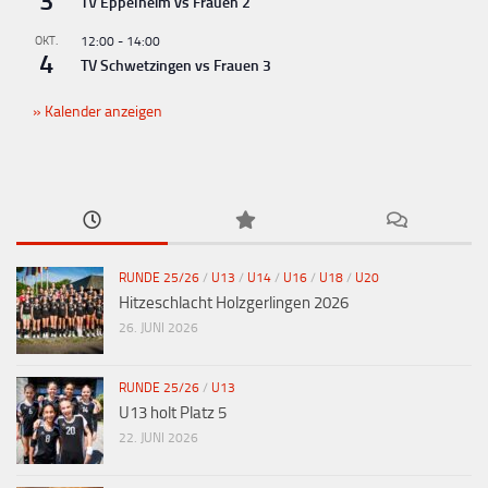
3
TV Eppelheim vs Frauen 2
OKT.
12:00
-
14:00
4
TV Schwetzingen vs Frauen 3
Kalender anzeigen
RUNDE 25/26
/
U13
/
U14
/
U16
/
U18
/
U20
Hitzeschlacht Holzgerlingen 2026
26. JUNI 2026
RUNDE 25/26
/
U13
U13 holt Platz 5
22. JUNI 2026