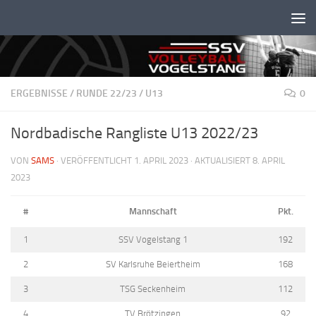
Unter dem Inhalt
ERGEBNISSE
/
RUNDE 22/23
/
U13
0
Nordbadische Rangliste U13 2022/23
VON
SAMS
· VERÖFFENTLICHT
1. APRIL 2023
· AKTUALISIERT
8. APRIL
2023
#
Mannschaft
Pkt.
1
SSV Vogelstang 1
192
2
SV Karlsruhe Beiertheim
168
3
TSG Seckenheim
112
4
TV Brötzingen
92