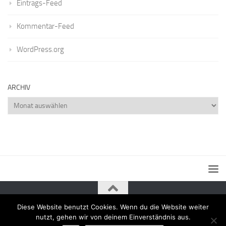
Eintrags-Feed
Kommentar-Feed
WordPress.org
ARCHIV
Archiv
Diese Website benutzt Cookies. Wenn du die Website weiter
Powered by
- Entworfen mit dem
Zu Hueman Pro wechseln
nutzt, gehen wir von deinem Einverständnis aus.