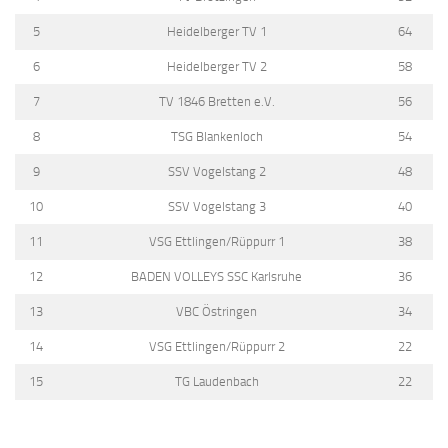
5
Heidelberger TV 1
64
6
Heidelberger TV 2
58
7
TV 1846 Bretten e.V.
56
8
TSG Blankenloch
54
9
SSV Vogelstang 2
48
10
SSV Vogelstang 3
40
11
VSG Ettlingen/Rüppurr 1
38
12
BADEN VOLLEYS SSC Karlsruhe
36
13
VBC Östringen
34
14
VSG Ettlingen/Rüppurr 2
22
15
TG Laudenbach
22