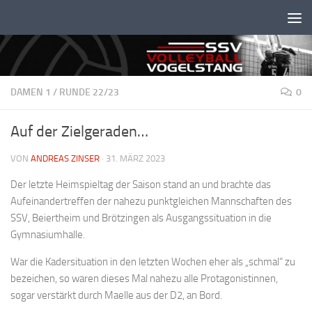
Unter dem Inhalt
DAMEN 1
/
RUNDE 22/23
0
Auf der Zielgeraden…
VON
ANDREAS ZINSER
·
31. MÄRZ 2023
Der letzte Heimspieltag der Saison stand an und brachte das
Aufeinandertreffen der nahezu punktgleichen Mannschaften des
SSV, Beiertheim und Brötzingen als Ausgangssituation in die
Gymnasiumhalle.
War die Kadersituation in den letzten Wochen eher als „schmal“ zu
bezeichen, so waren dieses Mal nahezu alle Protagonistinnen,
sogar verstärkt durch Maelle aus der D2, an Bord.