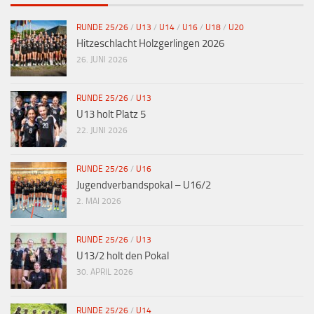
RUNDE 25/26
/
U13
/
U14
/
U16
/
U18
/
U20
Hitzeschlacht Holzgerlingen 2026
26. JUNI 2026
RUNDE 25/26
/
U13
U13 holt Platz 5
22. JUNI 2026
RUNDE 25/26
/
U16
Jugendverbandspokal – U16/2
2. MAI 2026
RUNDE 25/26
/
U13
U13/2 holt den Pokal
30. APRIL 2026
RUNDE 25/26
/
U14