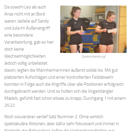
Da sowohl Leo als auch
Anas nicht mit an Bord
waren, lastete auf Sandy
und Julia im Außenangriff
eine besondere
Verantwortung, gab es hier
doch keine
Wechselmöglichkeiten.
Spielvorbereitung!
Jedoch völlig unbelastet
davon, legten die Mannheimerinnen äußerst solide los. Mit gut
platzierten Aufschlägen und einer kontrollierten Feldabwehr
konnten in Folge auch die Angriffe über alle Positionen erfolgreich
durchgebracht werden. Und so holten sich die Vogelstängler
Mädels, gefühlt fast schon etwas zu knapp, Durchgang 1 mit einem
25:22
Noch souveräner verlief Satz Nummer 2. Ohne wirklich
spektakuläre Aktionen, aber dafür sehr fokussiert und immer in
Kontrolle der Ballwechsel, ließen die Verbandsnordlichter aus