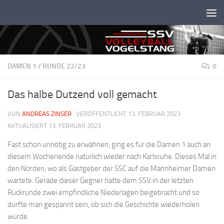
Unter dem Inhalt
DAMEN 1
/
RUNDE 22/23
0
Das halbe Dutzend voll gemacht
VON
ANDREAS ZINSER
· VERÖFFENTLICHT
13. FEBRUAR 2023
·
AKTUALISIERT
13. FEBRUAR 2023
Fast schon unnötig zu erwähnen, ging es für die Damen 1 auch an
diesem Wochenende natürlich wieder nach Karlsruhe. Dieses Mal in
den Norden, wo als Gastgeber der SSC auf die Mannheimer Damen
wartete. Gerade dieser Gegner hatte dem SSV in der letzten
Rückrunde zwei empfindliche Niederlagen beigebracht und so
durfte man gespannt sein, ob sich die Geschichte wiederholen
würde.