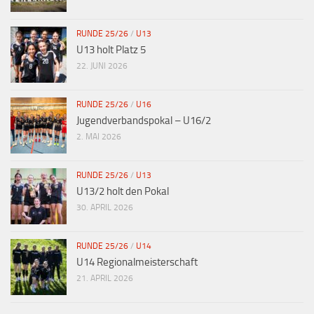
RUNDE 25/26
/
U13
U13 holt Platz 5
22. JUNI 2026
RUNDE 25/26
/
U16
Jugendverbandspokal – U16/2
2. MAI 2026
RUNDE 25/26
/
U13
U13/2 holt den Pokal
30. APRIL 2026
RUNDE 25/26
/
U14
U14 Regionalmeisterschaft
21. APRIL 2026