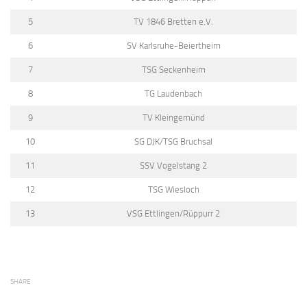
5
TV 1846 Bretten e.V.
6
SV Karlsruhe-Beiertheim
7
TSG Seckenheim
8
TG Laudenbach
9
TV Kleingemünd
10
SG DJK/TSG Bruchsal
11
SSV Vogelstang 2
12
TSG Wiesloch
13
VSG Ettlingen/Rüppurr 2
SHARE