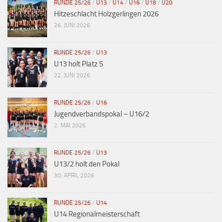
RUNDE 25/26
/
U13
/
U14
/
U16
/
U18
/
U20
Hitzeschlacht Holzgerlingen 2026
26. JUNI 2026
RUNDE 25/26
/
U13
U13 holt Platz 5
22. JUNI 2026
RUNDE 25/26
/
U16
Jugendverbandspokal – U16/2
2. MAI 2026
RUNDE 25/26
/
U13
U13/2 holt den Pokal
30. APRIL 2026
RUNDE 25/26
/
U14
U14 Regionalmeisterschaft