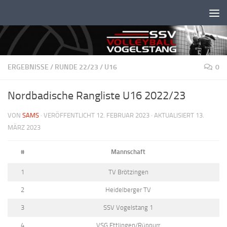
Unter dem Inhalt
ERGEBNISSE
/
RUNDE 22/23
/
U16
0
Nordbadische Rangliste U16 2022/23
VON
SAMS
· VERÖFFENTLICHT
12. FEBRUAR 2023
· AKTUALISIERT
13.
MÄRZ 2023
#
Mannschaft
1
TV Brötzingen
2
Heidelberger TV
3
SSV Vogelstang 1
4
VSG Ettlingen/Rüppurr