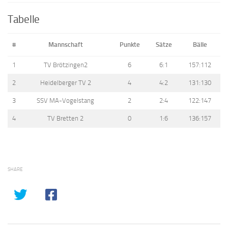
Tabelle
#
Mannschaft
Punkte
Sätze
Bälle
1
TV Brötzingen2
6
6:1
157:112
2
Heidelberger TV 2
4
4:2
131:130
3
SSV MA-Vogelstang
2
2:4
122:147
4
TV Bretten 2
0
1:6
136:157
SHARE