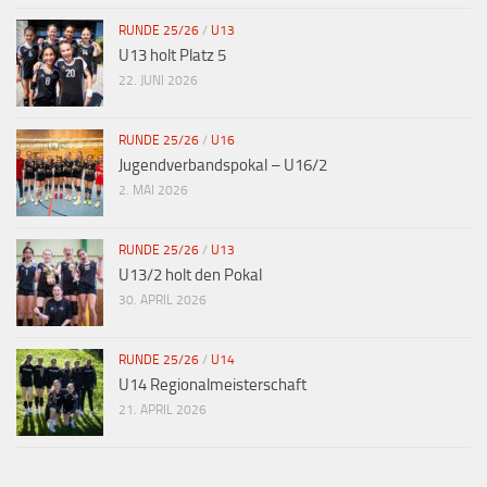
RUNDE 25/26
/
U13
U13 holt Platz 5
22. JUNI 2026
RUNDE 25/26
/
U16
Jugendverbandspokal – U16/2
2. MAI 2026
RUNDE 25/26
/
U13
U13/2 holt den Pokal
30. APRIL 2026
RUNDE 25/26
/
U14
U14 Regionalmeisterschaft
21. APRIL 2026