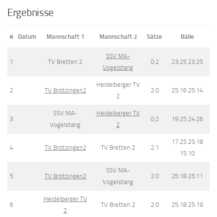
Ergebnisse
#
Datum
Mannschaft 1
Mannschaft 2
Sätze
Bälle
SSV MA-
1
TV Bretten 2
0:2
23:25 23:25
Vogelstang
Heidelberger TV
2
TV Brötzingen2
2:0
25:16 25:14
2
SSV MA-
Heidelberger TV
3
0:2
19:25 24:26
Vogelstang
2
17:25 25:18
4
TV Brötzingen2
TV Bretten 2
2:1
15:10
SSV MA-
5
TV Brötzingen2
2:0
25:18 25:11
Vogelstang
Heidelberger TV
6
TV Bretten 2
2:0
25:18 25:19
2