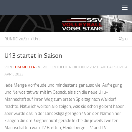
Unter dem Inhalt
RUNDE 20/21
/
U13
0
U13 startet in Saison
VON
TOM MÜLLER
· VERÖFFENTLICHT
4. OKTOBER 2020
· AKTUALISIERT
9.
APRIL 2023
Jede Menge Vorfreude und mindestens genauso viel Aufregung
und Nervosität war mit im Gepäck, als sich die neue U13-
Mannschaft auf ihren Weg zum ersten Spieltag nach Walldorf
machte. Natürlich wollten alle zeigen, was sie schon gelernt haben,
aber würde das in der Landesliga gelingen? Von den Namen her
klangen die drei Gegner nicht gerade leicht: die jeweils zweiten
Mannschaften vom TV Bretten, Heidelberger TV und TV