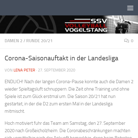
Unter dem Inhalt
DAMEN 2
/
RUNDE 20/21
0
Corona-Saisonauftakt in der Landesliga
VON
LENA PETER
·
27. SEPTEMBER 2020
ENDLICH! Nach der langen Corona-Pause konnte auch die Damen 2
wieder Spieltagsluft schnuppern. Die Zeit ohne Training und ohne
Spiele ist zum Glück erstmal um. Die Saison 20/21 hat nun
gestartet, in der die D2 zum ersten Mal in der Landesliga
mitmischt.
Hoch motiviert fuhr das Team am Samstag, den 27. September
2020 nach Großeicholzheim. Die Coronabeschränkungen machten
sich unmittelbar nach der Ankunft bemerkbar, denn beim Betreten