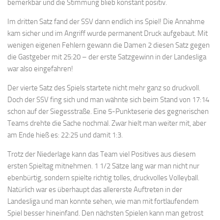
bemerkbar und die Stimmung blieb konstant positiv.
Im dritten Satz fand der SSV dann endlich ins Spiel! Die Annahme
kam sicher und im Angriff wurde permanent Druck aufgebaut. Mit
wenigen eigenen Fehlern gewann die Damen 2 diesen Satz gegen
die Gastgeber mit 25:20 – der erste Satzgewinn in der Landesliga
war also eingefahren!
Der vierte Satz des Spiels startete nicht mehr ganz so druckvoll.
Doch der SSV fing sich und man wähnte sich beim Stand von 17:14
schon auf der Siegesstraße. Eine 5-Punkteserie des gegnerischen
Teams drehte die Sache nochmal. Zwar hielt man weiter mit, aber
am Ende hieß es: 22:25 und damit 1:3.
Trotz der Niederlage kann das Team viel Positives aus diesem
ersten Spieltag mitnehmen. 1 1/2 Sätze lang war man nicht nur
ebenbürtig, sondern spielte richtig tolles, druckvolles Volleyball.
Natürlich war es überhaupt das allererste Auftreten in der
Landesliga und man konnte sehen, wie man mit fortlaufendem
Spiel besser hineinfand. Den nächsten Spielen kann man getrost