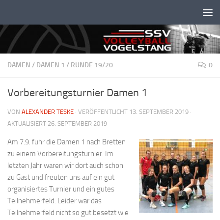
Unter dem Inhalt
DAMEN
/
DAMEN 1
/
RUNDE 19/20
0
Vorbereitungsturnier Damen 1
VON
ALEXANDER TESKE
· VERÖFFENTLICHT
13. SEPTEMBER 2019
·
AKTUALISIERT
26. SEPTEMBER 2019
Am 7.9. fuhr die Damen 1 nach Bretten
zu einem Vorbereitungsturnier. Im
letzten Jahr waren wir dort auch schon
zu Gast und freuten uns auf ein gut
organisiertes Turnier und ein gutes
Teilnehmerfeld. Leider war das
Teilnehmerfeld nicht so gut besetzt wie