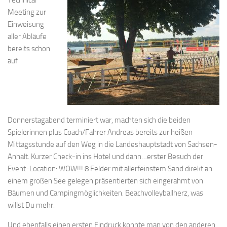
Meeting zur
Einweisung
aller Abläufe
bereits schon
auf
Donnerstagabend terminiert war, machten sich die beiden
Spielerinnen plus Coach/Fahrer Andreas bereits zur heißen
Mittagsstunde auf den Weg in die Landeshauptstadt von Sachsen-
Anhalt. Kurzer Check-in ins Hotel und dann…erster Besuch der
Event-Location: WOW!!! 8 Felder mit allerfeinstem Sand direkt an
einem großen See gelegen präsentierten sich eingerahmt von
Bäumen und Campingmöglichkeiten. Beachvolleyballherz, was
willst Du mehr.
Und ebenfalls einen ersten Eindruck konnte man von den anderen