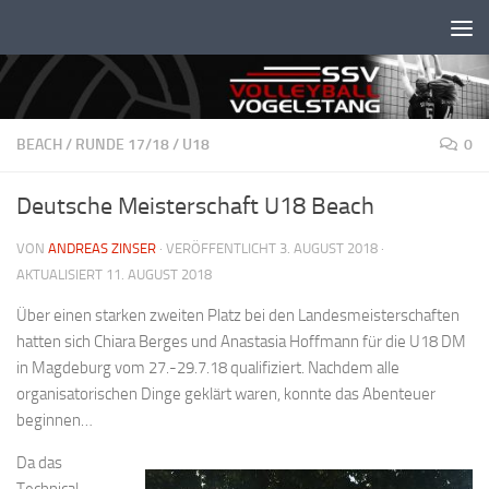
Unter dem Inhalt
BEACH
/
RUNDE 17/18
/
U18
0
Deutsche Meisterschaft U18 Beach
VON
ANDREAS ZINSER
· VERÖFFENTLICHT
3. AUGUST 2018
·
AKTUALISIERT
11. AUGUST 2018
Über einen starken zweiten Platz bei den Landesmeisterschaften
hatten sich Chiara Berges und Anastasia Hoffmann für die U18 DM
in Magdeburg vom 27.-29.7.18 qualifiziert. Nachdem alle
organisatorischen Dinge geklärt waren, konnte das Abenteuer
beginnen…
Da das
Technical