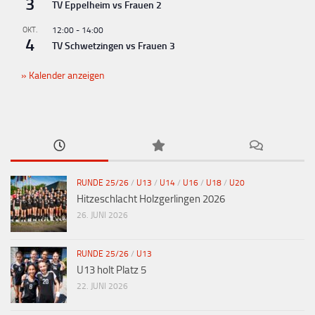
3
TV Eppelheim vs Frauen 2
OKT.
12:00
-
14:00
4
TV Schwetzingen vs Frauen 3
Kalender anzeigen
RUNDE 25/26
/
U13
/
U14
/
U16
/
U18
/
U20
Hitzeschlacht Holzgerlingen 2026
26. JUNI 2026
RUNDE 25/26
/
U13
U13 holt Platz 5
22. JUNI 2026