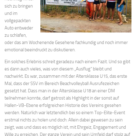
sich zu bringen
und im
vollgepackten
Auto entweder
zu schlafen,
oder das am Wochenende Gesehene fachkundig und noch immer
emotional beeindruckt zu diskutieren.
Ein solches Erlebnis schreit geradezu nach einem Fazit. Und so gibt
es dann auch vieles, was von diesem „Ausflug“ bleibt und
nachwirkt. Es war, zusammen mit der Altersklasse U15, das erste
Mal, dass der SSV im Bereich Beachvolleyball Ausrufezeichen
gesetzt hat. Dass man in der Altersklasse U18 an einer DM
teilnehmen konnte, darf getrost als Highlight in der sonst auf
Hallen-VB-Ebene erfolgreichen Historie des Vereins gesehen
werden. Natürlich war letztendlich bei so einem Top-Elite-Event
erstmal nichts zu holen und doch: Allein dabei gewesen zu sein
zeigt, was und dass es möglich ist, mit Ehrgeiz, Engagement und
Wille zu erreichen. Der ganze Verein und sein Umfeld darf stolz auf