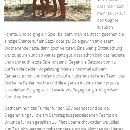
dass man noch
mehr Druck auf
den Gegner
ausüben
konnte. Und so ging ein Spiel, bei dem man realistisch gesehen die
einzige Chance auf ein Satz- oder gar Spielgewinn an diesem
Wochenende hatte, dann doch verloren. Eine wenig Enttäuschung
war zu spüren und so war es ganz gut, dass schon bald das nächste
und dann auch letzte Spiel anstand. Gegen die Setzposition 12
durften die beiden Vogelstang-Mädels nochmal auf dem
Centercourt ran und trafen dort auf ein überaus sicheres Team, das
fast keine Fehler machte und die eigenen Aktionen sehr präzise
ausspielten. So ging auch diese letzte Begegnung trotz großem
Kampf verloren.
Nachdem nun das Turnier für den SSV beendet und bei der
Siegerehrung für die am Samstag ausgeschiedenen Teams die
Urkunde für den geteilten 23. Platz überreicht worden war, blieb
nun Zeit, sich verstärkt insbesondere auch die Matches der Herren