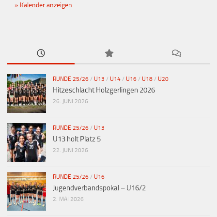
Kalender anzeigen
RUNDE 25/26
/
U13
/
U14
/
U16
/
U18
/
U20
Hitzeschlacht Holzgerlingen 2026
26. JUNI 2026
RUNDE 25/26
/
U13
U13 holt Platz 5
22. JUNI 2026
RUNDE 25/26
/
U16
Jugendverbandspokal – U16/2
2. MAI 2026