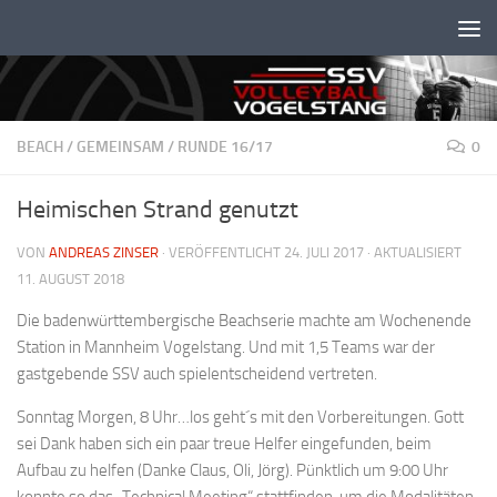
Unter dem Inhalt
BEACH
/
GEMEINSAM
/
RUNDE 16/17
0
Heimischen Strand genutzt
VON
ANDREAS ZINSER
· VERÖFFENTLICHT
24. JULI 2017
· AKTUALISIERT
11. AUGUST 2018
Die badenwürttembergische Beachserie machte am Wochenende
Station in Mannheim Vogelstang. Und mit 1,5 Teams war der
gastgebende SSV auch spielentscheidend vertreten.
Sonntag Morgen, 8 Uhr…los geht´s mit den Vorbereitungen. Gott
sei Dank haben sich ein paar treue Helfer eingefunden, beim
Aufbau zu helfen (Danke Claus, Oli, Jörg). Pünktlich um 9:00 Uhr
konnte so das „Technical Meeting“ stattfinden, um die Modalitäten