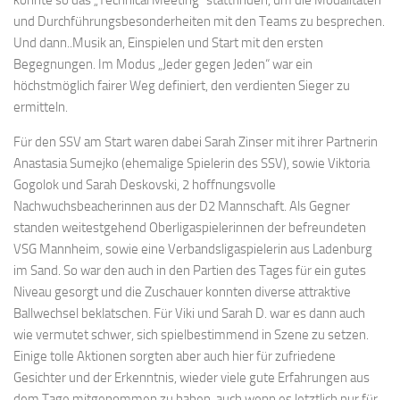
und Durchführungsbesonderheiten mit den Teams zu besprechen.
Und dann..Musik an, Einspielen und Start mit den ersten
Begegnungen. Im Modus „Jeder gegen Jeden“ war ein
höchstmöglich fairer Weg definiert, den verdienten Sieger zu
ermitteln.
Für den SSV am Start waren dabei Sarah Zinser mit ihrer Partnerin
Anastasia Sumejko (ehemalige Spielerin des SSV), sowie Viktoria
Gogolok und Sarah Deskovski, 2 hoffnungsvolle
Nachwuchsbeacherinnen aus der D2 Mannschaft. Als Gegner
standen weitestgehend Oberligaspielerinnen der befreundeten
VSG Mannheim, sowie eine Verbandsligaspielerin aus Ladenburg
im Sand. So war den auch in den Partien des Tages für ein gutes
Niveau gesorgt und die Zuschauer konnten diverse attraktive
Ballwechsel beklatschen. Für Viki und Sarah D. war es dann auch
wie vermutet schwer, sich spielbestimmend in Szene zu setzen.
Einige tolle Aktionen sorgten aber auch hier für zufriedene
Gesichter und der Erkenntnis, wieder viele gute Erfahrungen aus
dem Tage mitgenommen zu haben, auch wenn es letztlich nur für