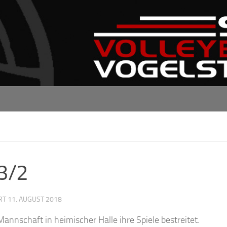
13/2
ERT
11. AUGUST 2018
nnschaft in heimischer Halle ihre Spiele bestreitet.