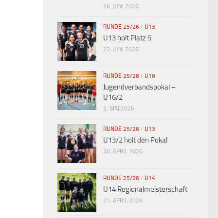
26. JUNI 2026
RUNDE 25/26
/
U13
U13 holt Platz 5
22. JUNI 2026
RUNDE 25/26
/
U16
Jugendverbandspokal –
U16/2
2. MAI 2026
RUNDE 25/26
/
U13
U13/2 holt den Pokal
30. APRIL 2026
RUNDE 25/26
/
U14
U14 Regionalmeisterschaft
21. APRIL 2026