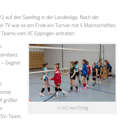
2 auf den Spieltag in der Landesliga. Nach der
er TV war es am Ende ein Turnier mit 5 Mannschaften,
 Teams vom VC Eppingen antraten.
h
Konstanz
e – Gegner
l
immel
f größer
hr
U13/2 nach Erfolg
 SSV-Team,