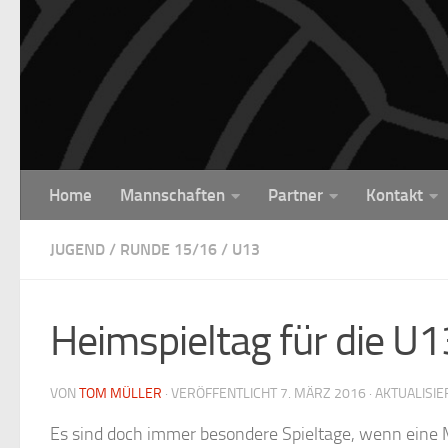
Unter dem Inhalt
Home
Mannschaften
Partner
Kontakt
JUGEND
/
RUNDE 15/16
/
U13
Heimspieltag für die U
VON
TOM MÜLLER
· VERÖFFENTLICHT
7. MÄRZ 2016
· AKTUALISI
Es sind doch immer besondere Spieltage, wenn eine Ma