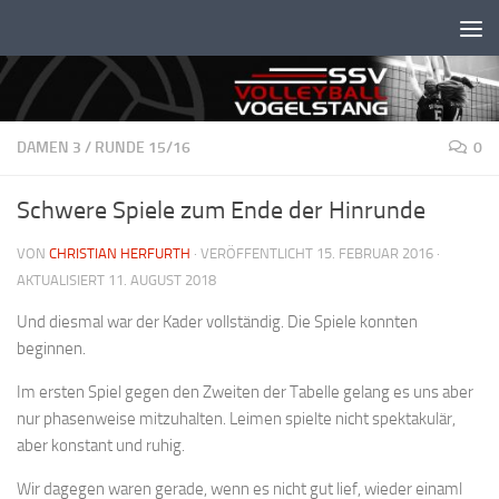
Unter dem Inhalt
DAMEN 3
/
RUNDE 15/16
0
Schwere Spiele zum Ende der Hinrunde
VON
CHRISTIAN HERFURTH
· VERÖFFENTLICHT
15. FEBRUAR 2016
·
AKTUALISIERT
11. AUGUST 2018
Und diesmal war der Kader vollständig. Die Spiele konnten
beginnen.
Im ersten Spiel gegen den Zweiten der Tabelle gelang es uns aber
nur phasenweise mitzuhalten. Leimen spielte nicht spektakulär,
aber konstant und ruhig.
Wir dagegen waren gerade, wenn es nicht gut lief, wieder einaml