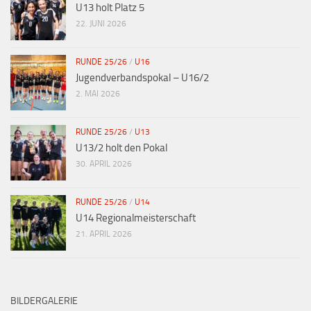
U13 holt Platz 5
22. JUNI 2026
RUNDE 25/26
/
U16
Jugendverbandspokal – U16/2
2. MAI 2026
RUNDE 25/26
/
U13
U13/2 holt den Pokal
30. APRIL 2026
RUNDE 25/26
/
U14
U14 Regionalmeisterschaft
21. APRIL 2026
BILDERGALERIE