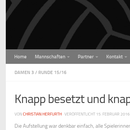
Unter dem Inhalt
Home
Mannschaften
Partner
Kontakt
DAMEN 3
/
RUNDE 15/16
Knapp besetzt und kna
VON
CHRISTIAN HERFURTH
· VERÖFFENTLICHT
15. FEBRUAR 2016
Die Aufstellung war denkbar einfach, alle Spielerinnen