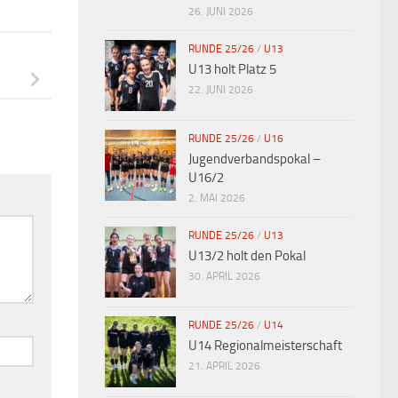
26. JUNI 2026
RUNDE 25/26
/
U13
U13 holt Platz 5
22. JUNI 2026
RUNDE 25/26
/
U16
Jugendverbandspokal –
U16/2
2. MAI 2026
RUNDE 25/26
/
U13
U13/2 holt den Pokal
30. APRIL 2026
RUNDE 25/26
/
U14
U14 Regionalmeisterschaft
21. APRIL 2026