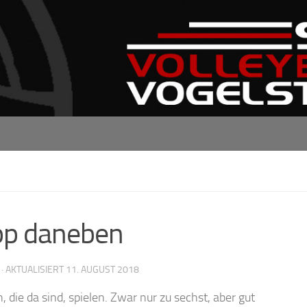
pp daneben
· AKTUALISIERT
11. AUGUST 2018
, die da sind, spielen. Zwar nur zu sechst, aber gut