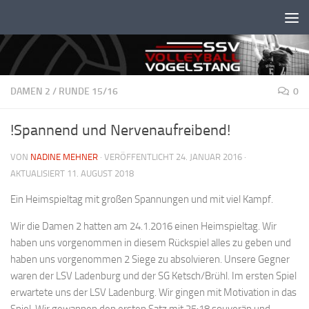
Unter dem Inhalt
DAMEN 2
/
RUNDE 15/16
0
!Spannend und Nervenaufreibend!
VON
NADINE MEHNER
· VERÖFFENTLICHT
24. JANUAR 2016
·
AKTUALISIERT
11. AUGUST 2018
Ein Heimspieltag mit großen Spannungen und mit viel Kampf.
Wir die Damen 2 hatten am 24.1.2016 einen Heimspieltag. Wir
haben uns vorgenommen in diesem Rückspiel alles zu geben und
haben uns vorgenommen 2 Siege zu absolvieren. Unsere Gegner
waren der LSV Ladenburg und der SG Ketsch/Brühl. Im ersten Spiel
erwartete uns der LSV Ladenburg. Wir gingen mit Motivation in das
Spiel. Wir gewannen den ersten Satz mit 25:18 souverän und