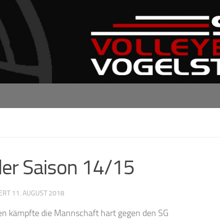
der Saison 14/15
IERT
11. AUGUST 2018
en kämpfte die Mannschaft hart gegen den SG