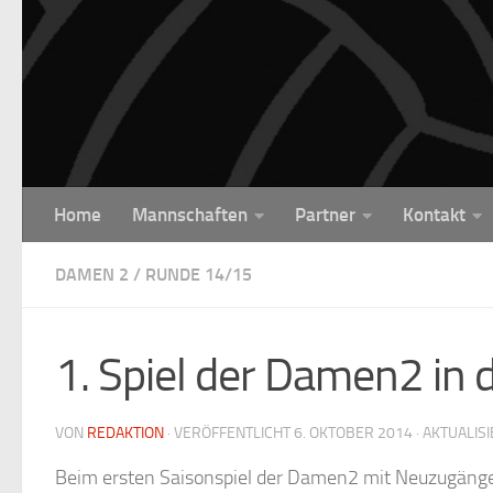
Unter dem Inhalt
Home
Mannschaften
Partner
Kontakt
DAMEN 2
/
RUNDE 14/15
1. Spiel der Damen2 in 
VON
REDAKTION
· VERÖFFENTLICHT
6. OKTOBER 2014
· AKTUALIS
Beim ersten Saisonspiel der Damen2 mit Neuzugäng