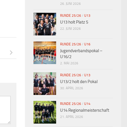
26. JUNI 2026
RUNDE 25/26
/
U13
U13 holt Platz 5
22. JUNI 2026
RUNDE 25/26
/
U16
Jugendverbandspokal –
U16/2
2. MAI 2026
RUNDE 25/26
/
U13
U13/2 holt den Pokal
30. APRIL 2026
RUNDE 25/26
/
U14
U14 Regionalmeisterschaft
21. APRIL 2026