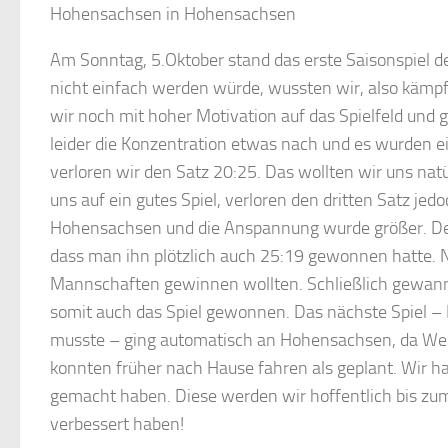
Hohensachsen in Hohensachsen
Am Sonntag, 5.Oktober stand das erste Saisonspiel
nicht einfach werden würde, wussten wir, also kämpft
wir noch mit hoher Motivation auf das Spielfeld und
leider die Konzentration etwas nach und es wurden 
verloren wir den Satz 20:25. Das wollten wir uns natü
uns auf ein gutes Spiel, verloren den dritten Satz je
Hohensachsen und die Anspannung wurde größer. Der 
dass man ihn plötzlich auch 25:19 gewonnen hatte. N
Mannschaften gewinnen wollten. Schließlich gewann
somit auch das Spiel gewonnen. Das nächste Spiel 
musste – ging automatisch an Hohensachsen, da Wein
konnten früher nach Hause fahren als geplant. Wir h
gemacht haben. Diese werden wir hoffentlich bis z
verbessert haben!