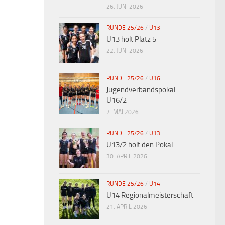
26. JUNI 2026
RUNDE 25/26
/
U13
U13 holt Platz 5
22. JUNI 2026
RUNDE 25/26
/
U16
Jugendverbandspokal –
U16/2
2. MAI 2026
RUNDE 25/26
/
U13
U13/2 holt den Pokal
30. APRIL 2026
RUNDE 25/26
/
U14
U14 Regionalmeisterschaft
21. APRIL 2026