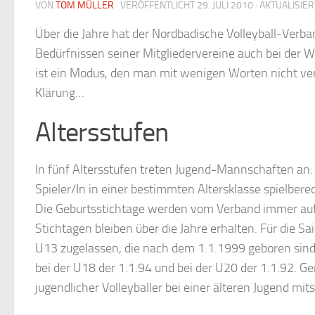
VON
TOM MÜLLER
· VERÖFFENTLICHT
29. JULI 2010
· AKTUALISIE
Über die Jahre hat der Nordbadische Volleyball-Verba
Bedürfnissen seiner Mitgliedervereine auch bei der 
ist ein Modus, den man mit wenigen Worten nicht ver
Klärung…
Altersstufen
In fünf Altersstufen treten Jugend-Mannschaften an:
Spieler/In in einer bestimmten Altersklasse spielberech
Die Geburtsstichtage werden vom Verband immer auf 
Stichtagen bleiben über die Jahre erhalten. Für die S
U13 zugelassen, die nach dem 1.1.1999 geboren sind. 
bei der U18 der 1.1.94 und bei der U20 der 1.1.92. G
jugendlicher Volleyballer bei einer älteren Jugend mits