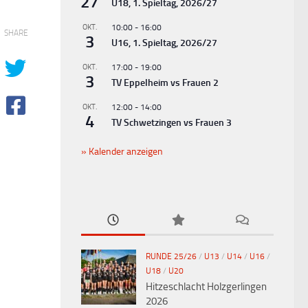
27
U18, 1. Spieltag, 2026/27
OKT.
10:00
-
16:00
SHARE
3
U16, 1. Spieltag, 2026/27
OKT.
17:00
-
19:00
3
TV Eppelheim vs Frauen 2
OKT.
12:00
-
14:00
4
TV Schwetzingen vs Frauen 3
Kalender anzeigen
RUNDE 25/26
/
U13
/
U14
/
U16
/
U18
/
U20
Hitzeschlacht Holzgerlingen
2026