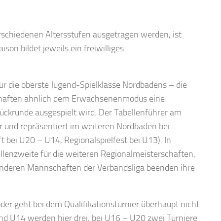
rschiedenen Altersstufen ausgetragen werden, ist
son bildet jeweils ein freiwilliges
 für die oberste Jugend-Spielklasse Nordbadens – die
schaften ähnlich dem Erwachsenenmodus eine
Rückrunde ausgespielt wird. Der Tabellenführer am
er und repräsentiert im weiteren Nordbaden bei
 bei U20 – U14, Regionalspielfest bei U13). In
ellenzweite für die weiteren Regionalmeisterschaften,
 anderen Mannschaften der Verbandsliga beenden ihre
oder geht bei dem Qualifikationsturnier überhaupt nicht
und U14 werden hier drei, bei U16 – U20 zwei Turniere