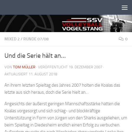
Unter dem Inhalt
MIXED 2
/
RUNDE 07/08
0
Und die Serie hält an…
VON
TOM MÜLLER
· VERÖFFENTLICHT
19. DEZEMBER 2007
·
AKTUALISIERT
11. AUGUST 2018
An ihrem letzten Spieltag des Jahres 2007 holten die Koalas das
letzte aus sich heraus, doch die Serie hielt an…
Angesichts der äußerst geringen Mannschaftsstärke hatten die
Koalas vorgesorgt und sich schlag- und blockkräftige
Unterstützung in Form von Jürgen von den Sharks ausgeliehen, um
beim Spieltag in Diedesheim endlich einen Erfolg zu verbuchen.
Außerdem musste die nach Wiesbaden abgewanderte Leska ihre