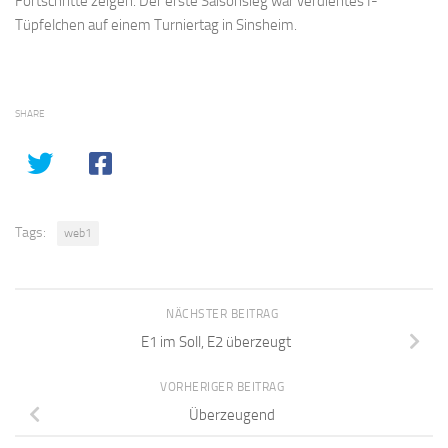
Fortschritte zeigen. Der erste Saisonsieg war verdientes I-
Tüpfelchen auf einem Turniertag in Sinsheim.
SHARE
Tags:
web1
NÄCHSTER BEITRAG
E1 im Soll, E2 überzeugt
VORHERIGER BEITRAG
Überzeugend