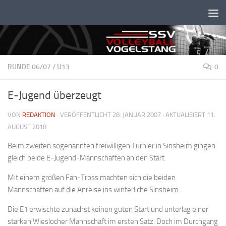
Unter dem Inhalt
RUNDE 06/07
/
U13
0
E-Jugend überzeugt
VON
REDAKTION
· VERÖFFENTLICHT
28. JANUAR 2007
· AKTUALISIERT
11.
AUGUST 2018
Beim zweiten sogenannten freiwilligen Turnier in Sinsheim gingen
gleich beide E-Jugend-Mannschaften an den Start.
Mit einem großen Fan-Tross machten sich die beiden
Mannschaften auf die Anreise ins winterliche Sinsheim.
Die E1 erwischte zunächst keinen guten Start und unterlag einer
starken Wieslocher Mannschaft im ersten Satz. Doch im Durchgang