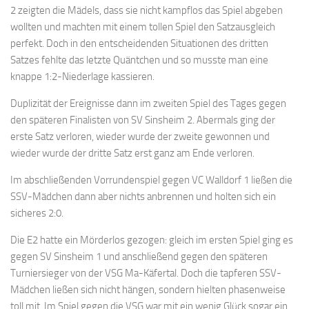
2 zeigten die Mädels, dass sie nicht kampflos das Spiel abgeben
wollten und machten mit einem tollen Spiel den Satzausgleich
perfekt. Doch in den entscheidenden Situationen des dritten
Satzes fehlte das letzte Quäntchen und so musste man eine
knappe 1:2-Niederlage kassieren.
Duplizität der Ereignisse dann im zweiten Spiel des Tages gegen
den späteren Finalisten von SV Sinsheim 2. Abermals ging der
erste Satz verloren, wieder wurde der zweite gewonnen und
wieder wurde der dritte Satz erst ganz am Ende verloren.
Im abschließenden Vorrundenspiel gegen VC Walldorf 1 ließen die
SSV-Mädchen dann aber nichts anbrennen und holten sich ein
sicheres 2:0.
Die E2 hatte ein Mörderlos gezogen: gleich im ersten Spiel ging es
gegen SV Sinsheim 1 und anschließend gegen den späteren
Turniersieger von der VSG Ma-Käfertal. Doch die tapferen SSV-
Mädchen ließen sich nicht hängen, sondern hielten phasenweise
toll mit. Im Spiel gegen die VSG war mit ein wenig Glück sogar ein