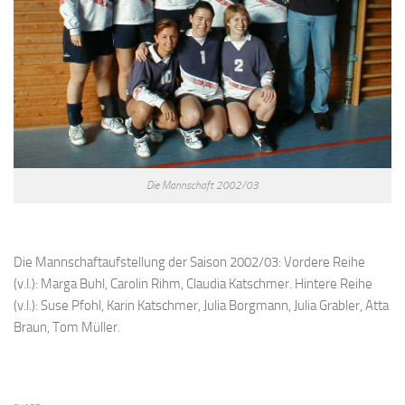
Die Mannschaft 2002/03
Die Mannschaftaufstellung der Saison 2002/03: Vordere Reihe
(v.l.): Marga Buhl, Carolin Rihm, Claudia Katschmer. Hintere Reihe
(v.l.): Suse Pfohl, Karin Katschmer, Julia Borgmann, Julia Grabler, Atta
Braun, Tom Müller.