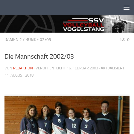
Unter dem Inhalt
DAMEN 2
/
RUNDE 02/03
0
Die Mannschaft 2002/03
VON
REDAKTION
· VERÖFFENTLICHT
16. FEBRUAR 2003
· AKTUALISIERT
11. AUGUST 2018