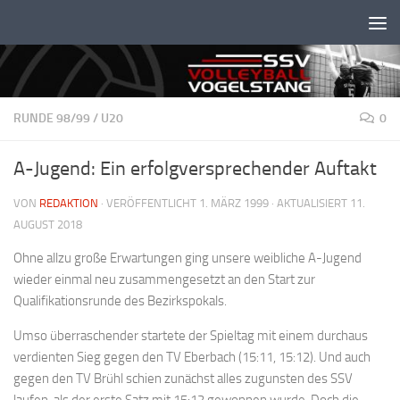
Unter dem Inhalt
RUNDE 98/99
/
U20
0
A-Jugend: Ein erfolgversprechender Auftakt
VON
REDAKTION
· VERÖFFENTLICHT
1. MÄRZ 1999
· AKTUALISIERT
11.
AUGUST 2018
Ohne allzu große Erwartungen ging unsere weibliche A-Jugend
wieder einmal neu zusammengesetzt an den Start zur
Qualifikationsrunde des Bezirkspokals.
Umso überraschender startete der Spieltag mit einem durchaus
verdienten Sieg gegen den TV Eberbach (15:11, 15:12). Und auch
gegen den TV Brühl schien zunächst alles zugunsten des SSV
laufen, als der erste Satz mit 15:12 gewonnen wurde. Doch die