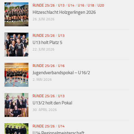
RUNDE 25/26
/
U13
/
U14
/
U16
/
U18
/
U20
Hitzeschlacht Holzgerlingen 2026
26. JUNI 2026
RUNDE 25/26
/
U13
U13 holt Platz 5
22. JUNI 2026
RUNDE 25/26
/
U16
Jugendverbandspokal – U16/2
2. MAI 2026
RUNDE 25/26
/
U13
U13/2 holt den Pokal
30. APRIL 2026
RUNDE 25/26
/
U14
U14 Regionalmeisterschaft