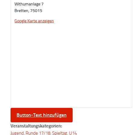
Withumanlage 7
Bretten
,
75015
Google Karte anzeigen
Button-Text hinzufügen
Veranstaltungskategorien:
Jugend
,
Runde 17/18
,
Spieltag
,
U14