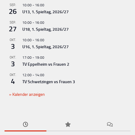
u
SEP.
10:00
-
16:00
26
U13, 1. Spieltag, 2026/27
n
g
SEP.
10:00
-
16:00
27
U18, 1. Spieltag, 2026/27
-
N
OKT.
10:00
-
16:00
3
U16, 1. Spieltag, 2026/27
a
v
OKT.
17:00
-
19:00
3
TV Eppelheim vs Frauen 2
i
g
OKT.
12:00
-
14:00
4
TV Schwetzingen vs Frauen 3
a
t
Kalender anzeigen
i
o
n