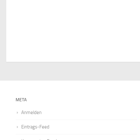
i
g
a
t
i
o
n
META
Anmelden
Eintrags-Feed