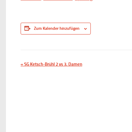
Zum Kalender hinzufügen
V
«
SG Ketsch-Brühl 2 vs 3. Damen
e
r
a
n
s