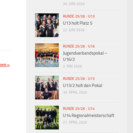
26. JUNI 2026
RUNDE 25/26
/
U13
U13 holt Platz 5
22. JUNI 2026
RUNDE 25/26
/
U16
Jugendverbandspokal –
U16/2
amen
»
2. MAI 2026
RUNDE 25/26
/
U13
U13/2 holt den Pokal
30. APRIL 2026
RUNDE 25/26
/
U14
U14 Regionalmeisterschaft
21. APRIL 2026