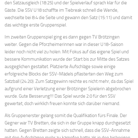
den Satzausgleich (18:25) und der Spielverlauf sprach klar für die
Gäste. Die SSV U18 schaffte im Tiebreak schnell die Wende,
wechselte bei 8:4 die Seite und gewann den Satz (15:11) und damit
das wichtige erste Gruppenspiel.
Im zweiten Gruppenspiel ging es dann gegen TV Brötzingen
weiter. Gegen die Pforzheimerinnen war in dieser U18-Saison
leider noch nicht viel zu holen. Mit Fokus auf das eigene Spiel und
bessere Kommunikation wurde der Start bis zur Mitte des Satzes
ausgeglichen gestaltet. Platzierte Aufschläge sowie einige
erfolgreiche Blocks der SSV-Mädels pflasterten den Weg zum
Satzball (24:20). Zum Satzgewinn reichte es nicht mehr, da das Spiel
aufgrund einer Verletzung einer Brötzinger Spielerin abgebrochen
wurde. Gute Besserung!!! Das Spiel wurde 2:0 für den SSV
gewertet, doch wirklich freuen konnte sich darüber niemand.
Als Gruppenerster gelang somit die Qualifikation fürs Finale. Der
Gegner war TV Bretten, die sich in der Gruppe knapp durchgesetzt
hatten. Gegen Bretten zeigte sich schnell, dass die SSV-Annahme
mit den Aufschlägen mehr zu kämpfen hatte als in den bisherigen