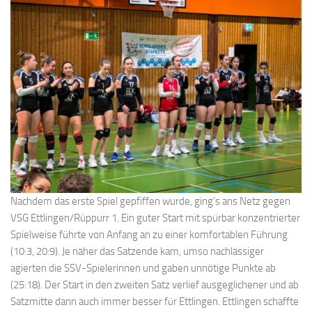
Nachdem das erste Spiel gepfiffen wurde, ging’s ans Netz gegen
VSG Ettlingen/Rüppurr 1. Ein guter Start mit spürbar konzentrierter
Spielweise führte von Anfang an zu einer komfortablen Führung
(10:3, 20:9). Je näher das Satzende kam, umso nachlässiger
agierten die SSV-Spielerinnen und gaben unnötige Punkte ab
(25:18). Der Start in den zweiten Satz verlief ausgeglichener und ab
Satzmitte dann auch immer besser für Ettlingen. Ettlingen schaffte