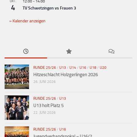
OKT.
12:00
-
14:00
4
TV Schwetzingen vs Frauen 3
Kalender anzeigen
RUNDE 25/26
/
U13
/
U14
/
U16
/
U18
/
U20
Hitzeschlacht Holzgerlingen 2026
26. JUNI 2026
RUNDE 25/26
/
U13
U13 holt Platz 5
22. JUNI 2026
RUNDE 25/26
/
U16
Jugendverbandspokal – U16/2