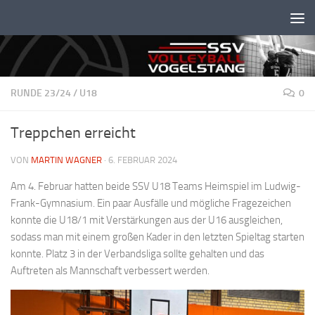
Unter dem Inhalt
RUNDE 23/24
/
U18
0
Treppchen erreicht
VON
MARTIN WAGNER
·
6. FEBRUAR 2024
Am 4. Februar hatten beide SSV U18 Teams Heimspiel im Ludwig-
Frank-Gymnasium. Ein paar Ausfälle und mögliche Fragezeichen
konnte die U18/1 mit Verstärkungen aus der U16 ausgleichen,
sodass man mit einem großen Kader in den letzten Spieltag starten
konnte. Platz 3 in der Verbandsliga sollte gehalten und das
Auftreten als Mannschaft verbessert werden.