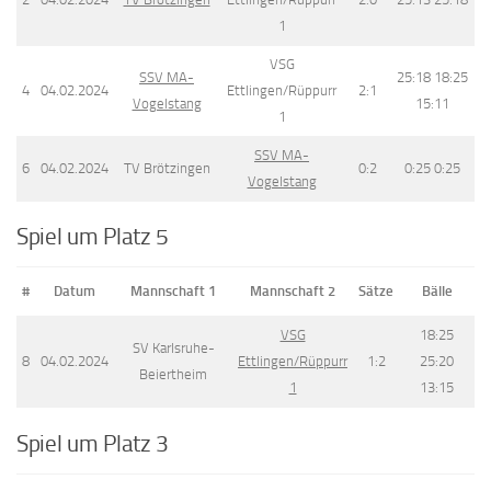
1
VSG
SSV MA-
25:18 18:25
4
04.02.2024
Ettlingen/Rüppurr
2:1
Vogelstang
15:11
1
SSV MA-
6
04.02.2024
TV Brötzingen
0:2
0:25 0:25
Vogelstang
Spiel um Platz 5
#
Datum
Mannschaft 1
Mannschaft 2
Sätze
Bälle
VSG
18:25
SV Karlsruhe-
8
04.02.2024
Ettlingen/Rüppurr
1:2
25:20
Beiertheim
1
13:15
Spiel um Platz 3