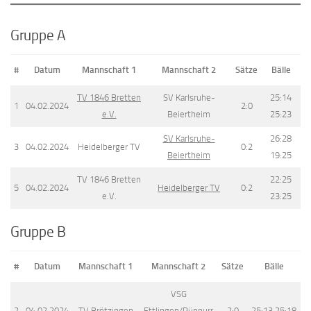
Gruppe A
#
Datum
Mannschaft 1
Mannschaft 2
Sätze
Bälle
TV 1846 Bretten
SV Karlsruhe-
25:14
1
04.02.2024
2:0
e.V.
Beiertheim
25:23
SV Karlsruhe-
26:28
3
04.02.2024
Heidelberger TV
0:2
Beiertheim
19:25
TV 1846 Bretten
22:25
5
04.02.2024
Heidelberger TV
0:2
e.V.
23:25
Gruppe B
#
Datum
Mannschaft 1
Mannschaft 2
Sätze
Bälle
VSG
2
04.02.2024
TV Brötzingen
Ettlingen/Rüppurr
2:0
25:13 25:18