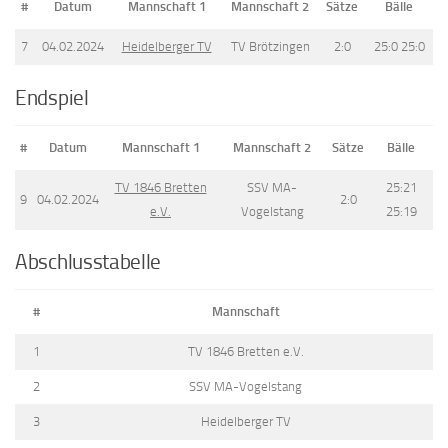
#
Datum
Mannschaft 1
Mannschaft 2
Sätze
Bälle
7
04.02.2024
Heidelberger TV
TV Brötzingen
2:0
25:0 25:0
Endspiel
#
Datum
Mannschaft 1
Mannschaft 2
Sätze
Bälle
TV 1846 Bretten
SSV MA-
25:21
9
04.02.2024
2:0
e.V.
Vogelstang
25:19
Abschlusstabelle
#
Mannschaft
1
TV 1846 Bretten e.V.
2
SSV MA-Vogelstang
3
Heidelberger TV