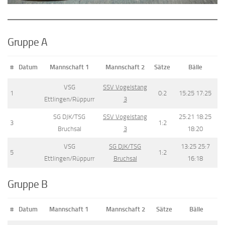
Gruppe A
#
Datum
Mannschaft 1
Mannschaft 2
Sätze
Bälle
VSG
SSV Vogelstang
1
0:2
15:25 17:25
Ettlingen/Rüppurr
3
SG DJK/TSG
SSV Vogelstang
25:21 18:25
3
1:2
Bruchsal
3
18:20
VSG
SG DJK/TSG
13:25 25:7
5
1:2
Ettlingen/Rüppurr
Bruchsal
16:18
Gruppe B
#
Datum
Mannschaft 1
Mannschaft 2
Sätze
Bälle