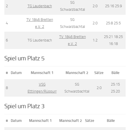
SG
2
TG Laudenbach
2:0
25:16 25:9
Schwarzbachtal
TV 1846 Bretten
SG
4
2:0
25:8 25:5
e.V. 2
Schwarzbachtal
TV 1846 Bretten
25:21 18:25
6
TG Laudenbach
1:2
e.V. 2
16:18
Spiel um Platz 5
#
Datum
Mannschaft 1
Mannschaft 2
Sätze
Bälle
VSG
SG
25:15
8
2:0
Ettlingen/Rüppurr
Schwarzbachtal
25:20
Spiel um Platz 3
#
Datum
Mannschaft 1
Mannschaft 2
Sätze
Bälle