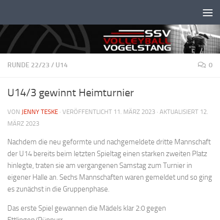
Unter dem Inhalt
RUNDE 22/23
/
U14
0
U14/3 gewinnt Heimturnier
VON
JENNY TESKE
· VERÖFFENTLICHT
11. MÄRZ 2023
· AKTUALISIERT
12.
MÄRZ 2023
Nachdem die neu geformte und nachgemeldete dritte Mannschaft
der U14 bereits beim letzten Spieltag einen starken zweiten Platz
hinlegte, traten sie am vergangenen Samstag zum Turnier in
eigener Halle an. Sechs Mannschaften waren gemeldet und so ging
es zunächst in die Gruppenphase.
Das erste Spiel gewannen die Mädels klar 2:0 gegen
Ettlingen/Rüppurr.