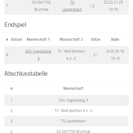
SG DJK/TSG
TG
25:22 21:25
7
1:2
Bruchsal
Laudenbach
10:15
Endspiel
#
Datum
Mannschaft 1
Mannschaft 2
Sätze
Bälle
SSV Vogelstang
TV 1846 Bretten
9:25 25:16
9
2:1
3
e.V. 2
15:10
Abschlusstabelle
#
Mannschaft
1
SSV Vogelstang 3
2
TV 1846 Bretten e.V. 2
3
TG Laudenbach
4
SG DJK/TSG Bruchsal