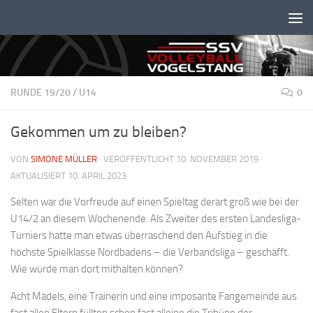
Unter dem Inhalt
RUNDE 19/20
/
U14
0
Gekommen um zu bleiben?
VON
SIMONE MÜLLER
· VERÖFFENTLICHT
10. NOVEMBER 2019
·
AKTUALISIERT
10. APRIL 2023
Selten war die Vorfreude auf einen Spieltag derart groß wie bei der
U14/2 an diesem Wochenende. Als Zweiter des ersten Landesliga-
Turniers hatte man etwas überraschend den Aufstieg in die
höchste Spielklasse Nordbadens – die Verbandsliga – geschafft.
Wie würde man dort mithalten können?
Acht Mädels, eine Trainerin und eine imposante Fangemeinde aus
fast allen Eltern füllten schon fast alleine die Tribüne der