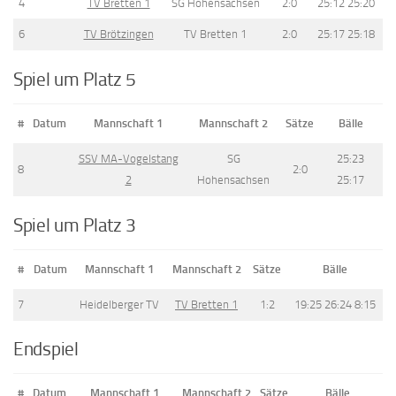
4
TV Bretten 1
SG Hohensachsen
2:0
25:12 25:20
6
TV Brötzingen
TV Bretten 1
2:0
25:17 25:18
Spiel um Platz 5
#
Datum
Mannschaft 1
Mannschaft 2
Sätze
Bälle
SSV MA-Vogelstang
SG
25:23
8
2:0
2
Hohensachsen
25:17
Spiel um Platz 3
#
Datum
Mannschaft 1
Mannschaft 2
Sätze
Bälle
7
Heidelberger TV
TV Bretten 1
1:2
19:25 26:24 8:15
Endspiel
#
Datum
Mannschaft 1
Mannschaft 2
Sätze
Bälle