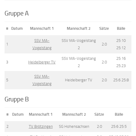
Gruppe A
#
Datum
Mannschaft 1
Mannschaft 2
Sätze
Bälle
SSV MA-
SSV MA-Vogelstang
25:10
1
2:0
Vogelstang
2
25:12
SSV MA-Vogelstang
25:16
3
Heidelberger TV
2:0
2
25:23
SSV MA-
5
Heidelberger TV
2:0
25:6 25:8
Vogelstang
Gruppe B
#
Datum
Mannschaft 1
Mannschaft 2
Sätze
Bälle
2
TV Brötzingen
SG Hohensachsen
2:0
25:6 25:5