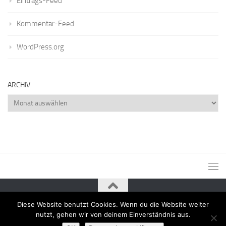
Eintrags-Feed
Kommentar-Feed
WordPress.org
ARCHIV
Archiv
Diese Website benutzt Cookies. Wenn du die Website weiter
Powered by
- Entworfen mit dem
Zu Hueman Pro wechseln
nutzt, gehen wir von deinem Einverständnis aus.