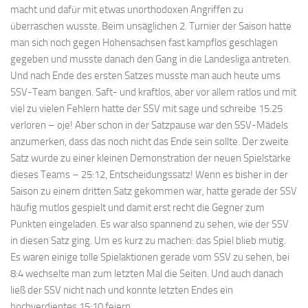
macht und dafür mit etwas unorthodoxen Angriffen zu
überraschen wusste. Beim unsäglichen 2. Turnier der Saison hatte
man sich noch gegen Hohensachsen fast kampflos geschlagen
gegeben und musste danach den Gang in die Landesliga antreten.
Und nach Ende des ersten Satzes musste man auch heute ums
SSV-Team bangen. Saft- und kraftlos, aber vor allem ratlos und mit
viel zu vielen Fehlern hatte der SSV mit sage und schreibe 15:25
verloren – oje! Aber schon in der Satzpause war den SSV-Mädels
anzumerken, dass das noch nicht das Ende sein sollte. Der zweite
Satz wurde zu einer kleinen Demonstration der neuen Spielstärke
dieses Teams – 25:12, Entscheidungssatz! Wenn es bisher in der
Saison zu einem dritten Satz gekommen war, hatte gerade der SSV
häufig mutlos gespielt und damit erst recht die Gegner zum
Punkten eingeladen. Es war also spannend zu sehen, wie der SSV
in diesen Satz ging. Um es kurz zu machen: das Spiel blieb mutig.
Es waren einige tolle Spielaktionen gerade vom SSV zu sehen, bei
8:4 wechselte man zum letzten Mal die Seiten. Und auch danach
ließ der SSV nicht nach und konnte letzten Endes ein
hochverdientes 15:10 feiern.