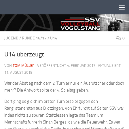
Unter dem Inhalt
JUGEND
/
RUNDE 16/17
/
U14
0
U14 überzeugt
VON
TOM MÜLLER
· VERÖFFENTLICHT
4. FEBRUAR 2017
· AKTUALISIERT
11. AUGUST 2018
War der Abstieg nach dem 2. Turnier nur ein Ausrutscher oder doch
mehr? Die Antwort sollte der 4. Spieltag geben.
Dort ging es gleich im ersten Turnierspiel gegen den
Ranglistenersten aus Brötzingen. Von Ehrfurcht auf Seiten SSV war
indes nichts zu spüren. Stattdessen legte das Team um
Mannschaftsführerin Sinah Berges los wie die Feuerwehr. Es war
eine überaus ansehnliche Partie, in der sich zwei Mannschaften auf