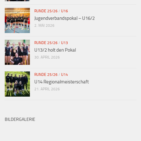
RUNDE 25/26
/
U16
Jugendverbandspokal – U16/2
2. MAI 2026
RUNDE 25/26
/
U13
U13/2 holt den Pokal
30. APRIL 2026
RUNDE 25/26
/
U14
U14 Regionalmeisterschaft
21. APRIL 2026
BILDERGALERIE