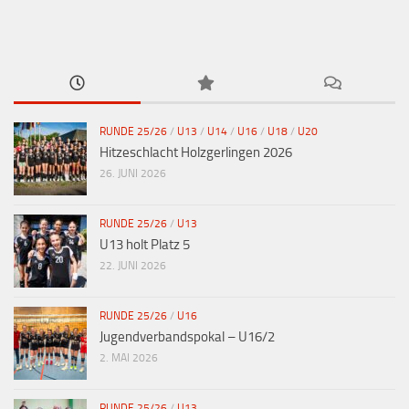
RUNDE 25/26
/
U13
/
U14
/
U16
/
U18
/
U20
Hitzeschlacht Holzgerlingen 2026
26. JUNI 2026
RUNDE 25/26
/
U13
U13 holt Platz 5
22. JUNI 2026
RUNDE 25/26
/
U16
Jugendverbandspokal – U16/2
2. MAI 2026
RUNDE 25/26
/
U13