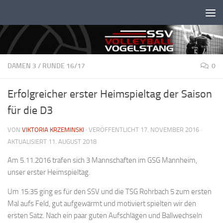
Unter dem Inhalt
DAMEN 3
/
RUNDE 16/17
0
Erfolgreicher erster Heimspieltag der Saison
für die D3
VON
VIKTORIA KRZEMINSKI
· VERÖFFENTLICHT
17. NOVEMBER 2016
·
AKTUALISIERT
11. AUGUST 2018
Am 5.11.2016 trafen sich 3 Mannschaften im GSG Mannheim,
unser erster Heimspieltag.
Um 15:35 ging es für den SSV und die TSG Rohrbach 5 zum ersten
Mal aufs Feld, gut aufgewärmt und motiviert spielten wir den
ersten Satz. Nach ein paar guten Aufschlägen und Ballwechseln