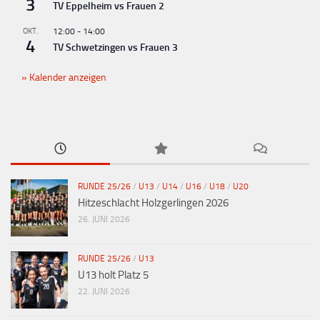
3
TV Eppelheim vs Frauen 2
OKT.
12:00
-
14:00
4
TV Schwetzingen vs Frauen 3
Kalender anzeigen
RUNDE 25/26
/
U13
/
U14
/
U16
/
U18
/
U20
Hitzeschlacht Holzgerlingen 2026
26. JUNI 2026
RUNDE 25/26
/
U13
U13 holt Platz 5
22. JUNI 2026