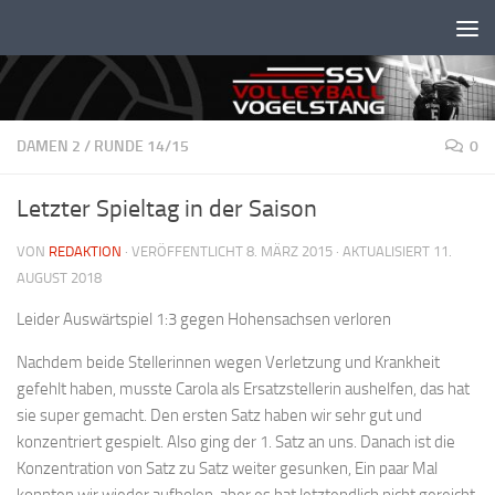
Unter dem Inhalt
DAMEN 2
/
RUNDE 14/15
0
Letzter Spieltag in der Saison
VON
REDAKTION
· VERÖFFENTLICHT
8. MÄRZ 2015
· AKTUALISIERT
11.
AUGUST 2018
Leider Auswärtspiel 1:3 gegen Hohensachsen verloren
Nachdem beide Stellerinnen wegen Verletzung und Krankheit
gefehlt haben, musste Carola als Ersatzstellerin aushelfen, das hat
sie super gemacht. Den ersten Satz haben wir sehr gut und
konzentriert gespielt. Also ging der 1. Satz an uns. Danach ist die
Konzentration von Satz zu Satz weiter gesunken, Ein paar Mal
konnten wir wieder aufholen, aber es hat letztendlich nicht gereicht.