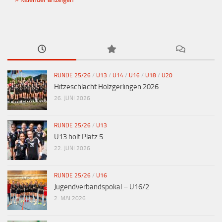
RUNDE 25/26
/
U13
/
U14
/
U16
/
U18
/
U20
Hitzeschlacht Holzgerlingen 2026
26. JUNI 2026
RUNDE 25/26
/
U13
U13 holt Platz 5
22. JUNI 2026
RUNDE 25/26
/
U16
Jugendverbandspokal – U16/2
2. MAI 2026