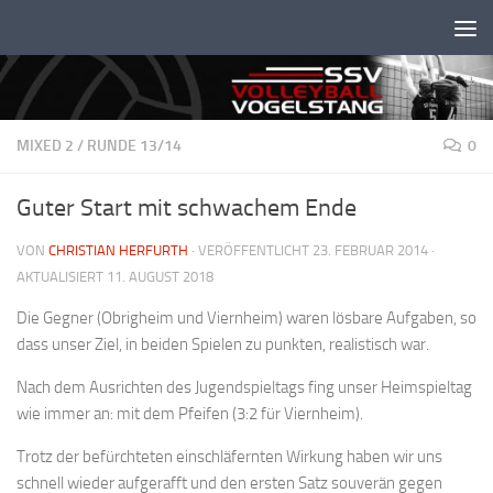
Unter dem Inhalt
MIXED 2
/
RUNDE 13/14
0
Guter Start mit schwachem Ende
VON
CHRISTIAN HERFURTH
· VERÖFFENTLICHT
23. FEBRUAR 2014
·
AKTUALISIERT
11. AUGUST 2018
Die Gegner (Obrigheim und Viernheim) waren lösbare Aufgaben, so
dass unser Ziel, in beiden Spielen zu punkten, realistisch war.
Nach dem Ausrichten des Jugendspieltags fing unser Heimspieltag
wie immer an: mit dem Pfeifen (3:2 für Viernheim).
Trotz der befürchteten einschläfernten Wirkung haben wir uns
schnell wieder aufgerafft und den ersten Satz souverän gegen