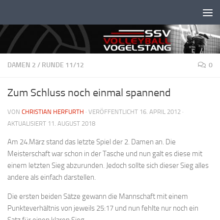
Unter dem Inhalt
DAMEN 2
/
RUNDE 11/12
0
Zum Schluss noch einmal spannend
VON
CHRISTIAN HERFURTH
· VERÖFFENTLICHT
16. APRIL 2012
·
AKTUALISIERT
11. AUGUST 2018
Am 24.März stand das letzte Spiel der 2. Damen an. Die
Meisterschaft war schon in der Tasche und nun galt es diese mit
einem letzten Sieg abzurunden. Jedoch sollte sich dieser Sieg alles
andere als einfach darstellen.
Die ersten beiden Sätze gewann die Mannschaft mit einem
Punkteverhältnis von jeweils 25:17 und nun fehlte nur noch ein
Satz für einen klaren Sieg.