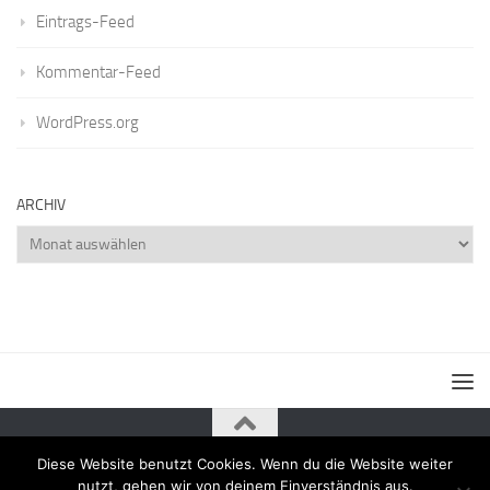
Eintrags-Feed
Kommentar-Feed
WordPress.org
ARCHIV
Archiv
Diese Website benutzt Cookies. Wenn du die Website weiter
Powered by
- Entworfen mit dem
Zu Hueman Pro wechseln
nutzt, gehen wir von deinem Einverständnis aus.