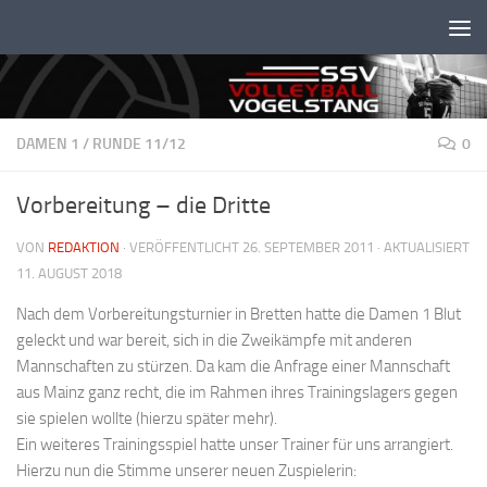
Unter dem Inhalt
DAMEN 1
/
RUNDE 11/12
0
Vorbereitung – die Dritte
VON
REDAKTION
· VERÖFFENTLICHT
26. SEPTEMBER 2011
· AKTUALISIERT
11. AUGUST 2018
Nach dem Vorbereitungsturnier in Bretten hatte die Damen 1 Blut
geleckt und war bereit, sich in die Zweikämpfe mit anderen
Mannschaften zu stürzen. Da kam die Anfrage einer Mannschaft
aus Mainz ganz recht, die im Rahmen ihres Trainingslagers gegen
sie spielen wollte (hierzu später mehr).
Ein weiteres Trainingsspiel hatte unser Trainer für uns arrangiert.
Hierzu nun die Stimme unserer neuen Zuspielerin: