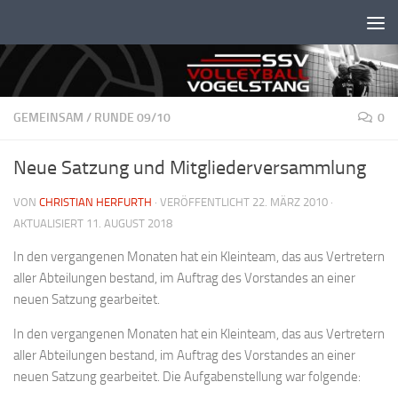
Unter dem Inhalt
GEMEINSAM
/
RUNDE 09/10
0
Neue Satzung und Mitgliederversammlung
VON
CHRISTIAN HERFURTH
· VERÖFFENTLICHT
22. MÄRZ 2010
·
AKTUALISIERT
11. AUGUST 2018
In den vergangenen Monaten hat ein Kleinteam, das aus Vertretern
aller Abteilungen bestand, im Auftrag des Vorstandes an einer
neuen Satzung gearbeitet.
In den vergangenen Monaten hat ein Kleinteam, das aus Vertretern
aller Abteilungen bestand, im Auftrag des Vorstandes an einer
neuen Satzung gearbeitet. Die Aufgabenstellung war folgende: