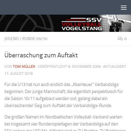
Unter dem Inhalt
JUGEND
/
RUNDE 09/10
0
Überraschung zum Auftakt
VON
TOM MÜLLER
· VERÖFFENTLICHT
8. NOVEMBER 2009
· AKTUALISIERT
11. AUGUST 2018
Für die U13 hat nun auch endlich das „Abenteuer“ Verbandsliga
begonnen. Der junge Mannschaft, die eigentlich pespektivisch für
die Saison 10/11 aufgebaut werden soll, gelang dabei ein
überraschender Sieg zum Auftakt der Verbandsliga-Runde.
Die großen Namen im Nordbadischen Volleyball-Verband warten
bei insgesamt vier Rundenspieltagen der Verbandsliga auf den
SSV: neben der VSG Ma-Käfertal sind es TV Bretten, TV Brötzingen