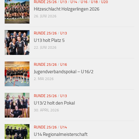
RUNDE 25/26
/
U13
/
U14
/
U16
/
U18
/
U20
Hitzeschlacht Holzgerlingen 2026
26. JUNI 2026
RUNDE 25/26
/
U13
U13 holt Platz 5
22. JUNI 2026
RUNDE 25/26
/
U16
Jugendverbandspokal – U16/2
2. MAI 2026
RUNDE 25/26
/
U13
U13/2 holt den Pokal
30. APRIL 2026
RUNDE 25/26
/
U14
U14 Regionalmeisterschaft