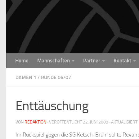
Unter dem Inhalt
Home
Mannschaften
Partner
Kontakt
DAMEN 1
/
RUNDE 06/07
Enttäuschung
VON
REDAKTION
· VERÖFFENTLICHT
22. JUNI 2009
· AKTUALISIERT
Im Rückspiel gegen die SG Ketsch-Brühl sollte Revan