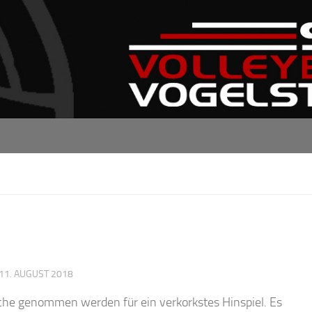
11. AUGUST 2018
che genommen werden für ein verkorkstes Hinspiel. Es