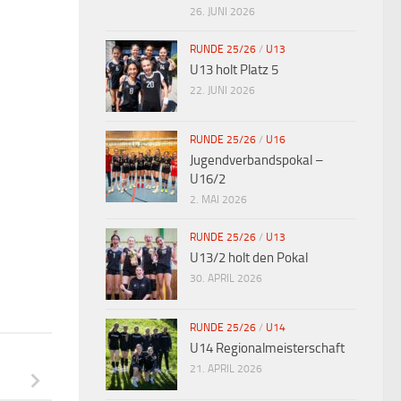
26. JUNI 2026
RUNDE 25/26
/
U13
U13 holt Platz 5
22. JUNI 2026
RUNDE 25/26
/
U16
Jugendverbandspokal –
U16/2
2. MAI 2026
RUNDE 25/26
/
U13
U13/2 holt den Pokal
30. APRIL 2026
RUNDE 25/26
/
U14
U14 Regionalmeisterschaft
21. APRIL 2026