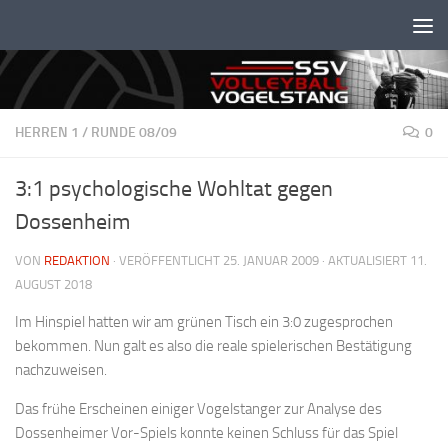
Unter dem Inhalt
HERREN 1
/
RUNDE 08/09
0
3:1 psychologische Wohltat gegen
Dossenheim
VON
REDAKTION
· VERÖFFENTLICHT
25. JANUAR 2009
· AKTUALISIERT
11.
AUGUST 2018
Im Hinspiel hatten wir am grünen Tisch ein 3:0 zugesprochen
bekommen. Nun galt es also die reale spielerischen Bestätigung
nachzuweisen.
Das frühe Erscheinen einiger Vogelstanger zur Analyse des
Dossenheimer Vor-Spiels konnte keinen Schluss für das Spiel